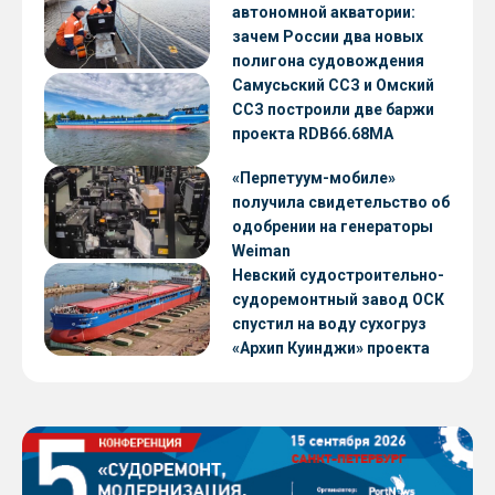
автономной акватории:
зачем России два новых
полигона судовождения
Самусьский ССЗ и Омский
ССЗ построили две баржи
проекта RDB66.68МА
«Перпетуум-мобиле»
получила свидетельство об
одобрении на генераторы
Weiman
Невский судостроительно-
судоремонтный завод ОСК
спустил на воду сухогруз
«Архип Куинджи» проекта
RSD59