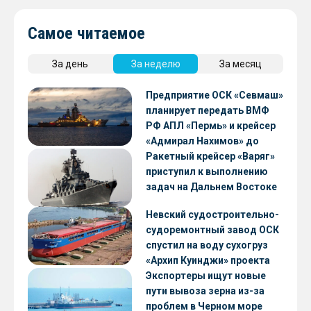
Самое читаемое
За день
За неделю
За месяц
Предприятие ОСК «Севмаш»
планирует передать ВМФ
РФ АПЛ «Пермь» и крейсер
«Адмирал Нахимов» до
конца 2026 года
Ракетный крейсер «Варяг»
приступил к выполнению
задач на Дальнем Востоке
Невский судостроительно-
судоремонтный завод ОСК
спустил на воду сухогруз
«Архип Куинджи» проекта
RSD59
Экспортеры ищут новые
пути вывоза зерна из-за
проблем в Черном море