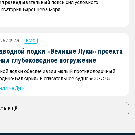
л разведывательный поиск сил условного
акватории Баренцева моря.
26 / 09:49
ВМФ
дводной лодки «Великие Луки» проекта
нил глубоководное погружение
ной лодки обеспечивали малый противолодочный
рдино-Балкария» и спасательное судно «СС-750».
еликие Луки
ТЬ ЕЩЁ