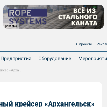
реклама
О проекте
Рекла
Предприятия
Оборудование
Мероприяти
Атомный подводный ракетный крейсер «Архангельск» проекта 885М выполнил ракетную стрельбу в Баренцевом море
ый крейсер «Архангельск»