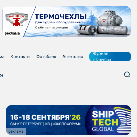
реклама
Журнал
ма
Контакты
Фотобанк
Агентство
«Палуба»
я
реклама