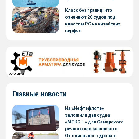
Класс без границ: что
означают 20 судов под
классом РС на китайских
верфях
реклама
Главные новости
На «Нефтефлоте»
заложили два судна
«МПКС-L» для Самарского
речного пассажирского
предприятия
От одиночного дрона к