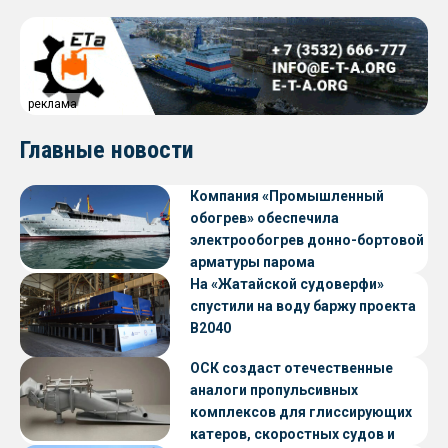
реклама
Главные новости
Компания «Промышленный
обогрев» обеспечила
электрообогрев донно-бортовой
арматуры парома
«Петропавловск» проекта CNF22
На «Жатайской судоверфи»
спустили на воду баржу проекта
В2040
ОСК создаст отечественные
аналоги пропульсивных
комплексов для глиссирующих
катеров, скоростных судов и