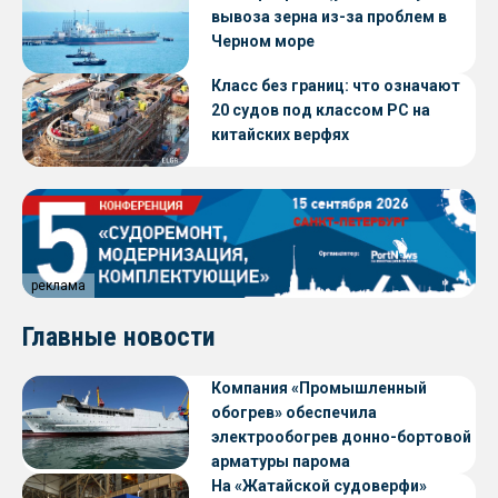
вывоза зерна из-за проблем в
Черном море
Класс без границ: что означают
20 судов под классом РС на
китайских верфях
реклама
Главные новости
Компания «Промышленный
обогрев» обеспечила
электрообогрев донно-бортовой
арматуры парома
«Петропавловск» проекта CNF22
На «Жатайской судоверфи»