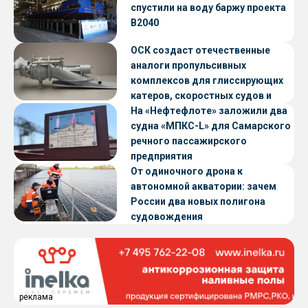
спустили на воду баржу проекта
В2040
ОСК создаст отечественные
аналоги пропульсивных
комплексов для глиссирующих
катеров, скоростных судов и
судов с малой осадкой
На «Нефтефлоте» заложили два
судна «МПКС-L» для Самарского
речного пассажирского
предприятия
От одиночного дрона к
автономной акватории: зачем
России два новых полигона
судовождения
реклама