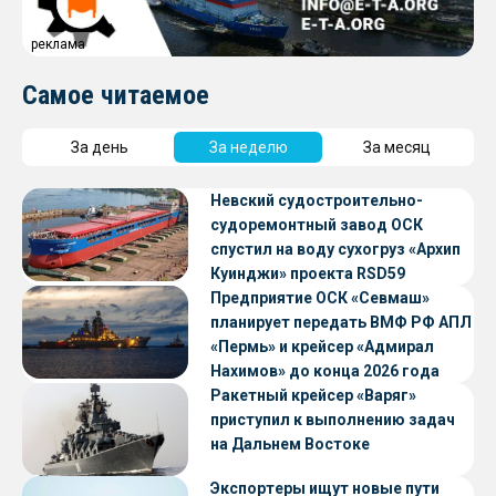
реклама
Самое читаемое
За день
За неделю
За месяц
Невский судостроительно-
судоремонтный завод ОСК
спустил на воду сухогруз «Архип
Куинджи» проекта RSD59
Предприятие ОСК «Севмаш»
планирует передать ВМФ РФ АПЛ
«Пермь» и крейсер «Адмирал
Нахимов» до конца 2026 года
Ракетный крейсер «Варяг»
приступил к выполнению задач
на Дальнем Востоке
Экспортеры ищут новые пути