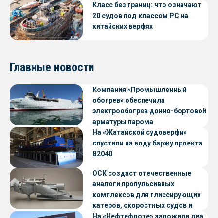
Класс без границ: что означают
20 судов под классом РС на
китайских верфях
Главные новости
Компания «Промышленный
обогрев» обеспечила
электрообогрев донно-бортовой
арматуры парома
«Петропавловск» проекта CNF22
На «Жатайской судоверфи»
спустили на воду баржу проекта
В2040
ОСК создаст отечественные
аналоги пропульсивных
комплексов для глиссирующих
катеров, скоростных судов и
судов с малой осадкой
На «Нефтефлоте» заложили два