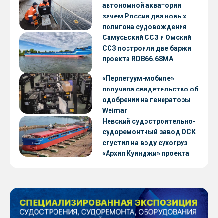
автономной акватории:
зачем России два новых
полигона судовождения
Самусьский ССЗ и Омский
ССЗ построили две баржи
проекта RDB66.68МА
«Перпетуум-мобиле»
получила свидетельство об
одобрении на генераторы
Weiman
Невский судостроительно-
судоремонтный завод ОСК
спустил на воду сухогруз
«Архип Куинджи» проекта
RSD59