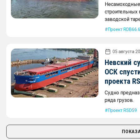
Несамоходные 
строительных г
заводской таре
Проект RDB66.
05 августа 20
Невский с
ОСК спусти
проекта R
Судно предназ
ряда грузов.
Проект RSD59
ПОКАЗА