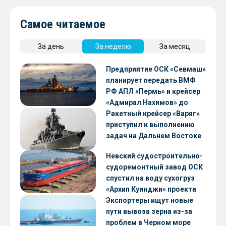
Самое читаемое
За день
За неделю
За месяц
Предприятие ОСК «Севмаш»
планирует передать ВМФ
РФ АПЛ «Пермь» и крейсер
«Адмирал Нахимов» до
конца 2026 года
Ракетный крейсер «Варяг»
приступил к выполнению
задач на Дальнем Востоке
Невский судостроительно-
судоремонтный завод ОСК
спустил на воду сухогруз
«Архип Куинджи» проекта
RSD59
Экспортеры ищут новые
пути вывоза зерна из-за
проблем в Черном море