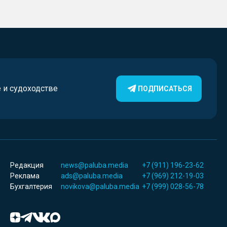
е и судоходстве
ПОДПИСАТЬСЯ
Редакция
news@paluba.media
+7 (911) 196-23-62
Реклама
ads@paluba.media
+7 (969) 212-19-03
Бухгалтерия
novikova@paluba.media
+7 (999) 028-56-78