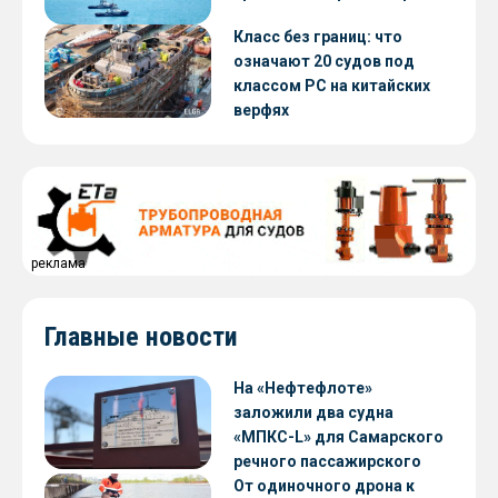
Класс без границ: что
означают 20 судов под
классом РС на китайских
верфях
реклама
Главные новости
На «Нефтефлоте»
заложили два судна
«МПКС-L» для Самарского
речного пассажирского
предприятия
От одиночного дрона к