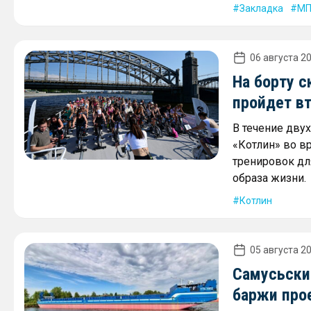
Закладка
МП
06 августа 20
На борту с
пройдет в
В течение дву
«Котлин» во в
тренировок дл
образа жизни.
Котлин
05 августа 20
Самусьски
баржи про