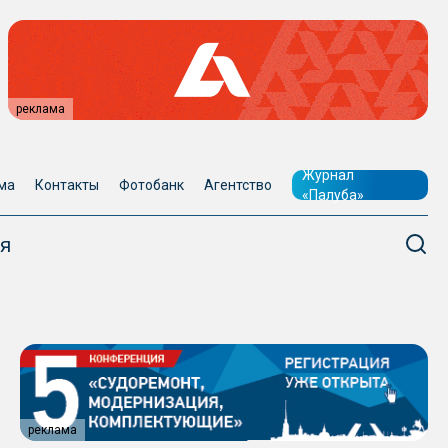
реклама
Журнал
ма
Контакты
Фотобанк
Агентство
«Палуба»
я
реклама