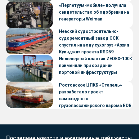
«Перпетуум-мобиле» получила
свидетельство об одобрении на
генераторы Weiman
Невский судостроительно-
судоремонтный завод ОСК
спустил на воду сухогруз «Архип
Куинджи» проекта RSD59
Инженерный пластик ZEDEX-100K
применили при создании
портовой инфраструктуры
Ростовское ЦПКБ «Стапель»
разработало проект
самоходного
грузопассажирского парома RDB
56.06 для Таймырского Долгано-
Ненецкого округа
Последние новости и ежедневные дайджесты