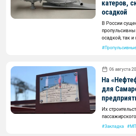
катеров, с
осадкой
В России суще
пропульсивным
осадкой, так 
Пропульсивные
06 августа 20
На «Нефте
для Самар
предприят
Их строительс
пассажирского 
Закладка
МП