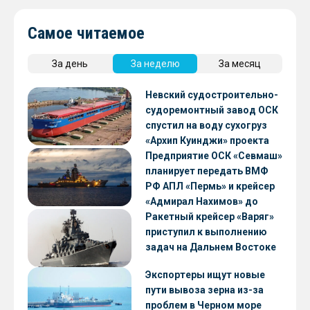
Самое читаемое
За день
За неделю
За месяц
Невский судостроительно-
судоремонтный завод ОСК
спустил на воду сухогруз
«Архип Куинджи» проекта
RSD59
Предприятие ОСК «Севмаш»
планирует передать ВМФ
РФ АПЛ «Пермь» и крейсер
«Адмирал Нахимов» до
конца 2026 года
Ракетный крейсер «Варяг»
приступил к выполнению
задач на Дальнем Востоке
Экспортеры ищут новые
пути вывоза зерна из-за
проблем в Черном море