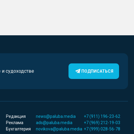
е и судоходстве
ПОДПИСАТЬСЯ
Редакция
news@paluba.media
+7 (911) 196-23-62
Реклама
ads@paluba.media
+7 (969) 212-19-03
Бухгалтерия
novikova@paluba.media
+7 (999) 028-56-78