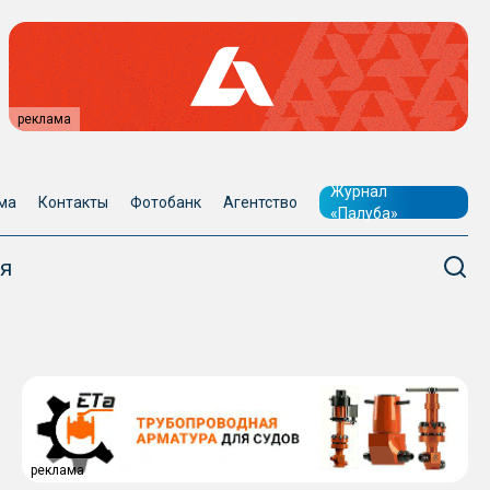
реклама
Журнал
ма
Контакты
Фотобанк
Агентство
«Палуба»
я
реклама