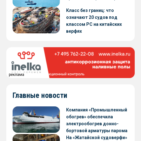
Класс без границ: что
означают 20 судов под
классом РС на китайских
верфях
реклама
Главные новости
Компания «Промышленный
обогрев» обеспечила
электрообогрев донно-
бортовой арматуры парома
«Петропавловск» проекта
На «Жатайской судоверфи»