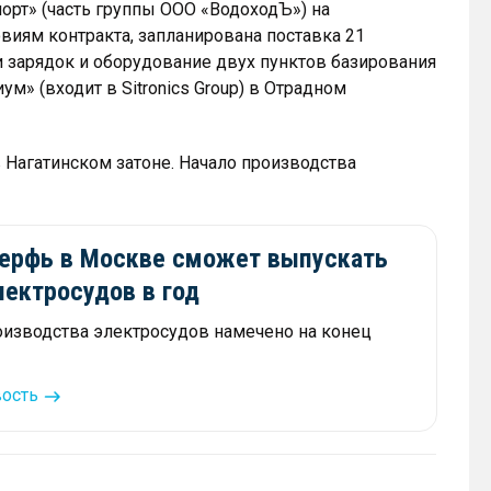
порт» (часть группы ООО «ВодоходЪ») на
виям контракта, запланирована поставка 21
и зарядок и оборудование двух пунктов базирования
м» (входит в Sitronics Group) в Отрадном
в Нагатинском затоне. Начало производства
верфь в Москве сможет выпускать
лектросудов в год
оизводства электросудов намечено на конец
вость