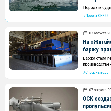
Передать судно
Проект CNF22
07 августа 20
На «Жатай
баржу про
Баржа стала п
производствен
Спуск на воду
07 августа 20
ОСК созда
пропульси