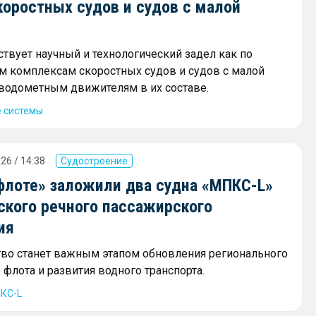
коростных судов и судов с малой
ствует научный и технологический задел как по
 комплексам скоростных судов и судов с малой
и водометным движителям в их составе.
 системы
26 / 14:38
Судостроение
флоте» заложили два судна «МПКС-L»
ского речного пассажирского
ия
тво станет важным этапом обновления регионального
флота и развития водного транспорта.
КС-L