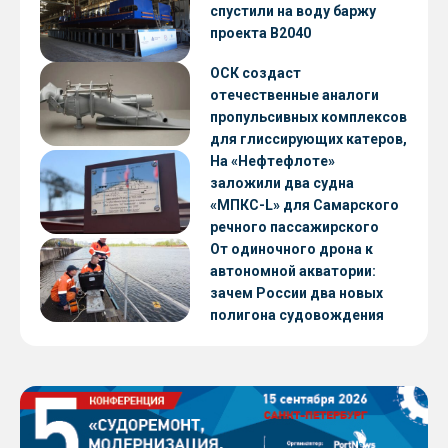
CNF22
спустили на воду баржу
проекта В2040
ОСК создаст
отечественные аналоги
пропульсивных комплексов
для глиссирующих катеров,
скоростных судов и судов с
На «Нефтефлоте»
малой осадкой
заложили два судна
«МПКС-L» для Самарского
речного пассажирского
предприятия
От одиночного дрона к
автономной акватории:
зачем России два новых
полигона судовождения