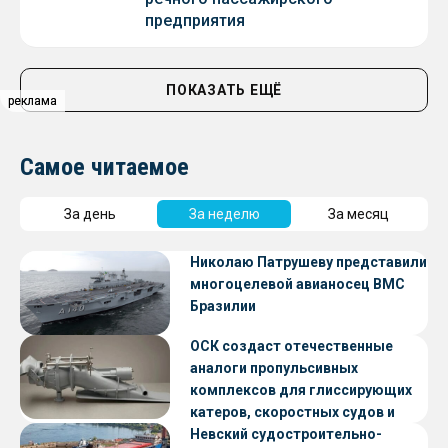
предприятия
ПОКАЗАТЬ ЕЩЁ
реклама
реклама
Самое читаемое
За день
За неделю
За месяц
Николаю Патрушеву представили
многоцелевой авианосец ВМС
Бразилии
ОСК создаст отечественные
аналоги пропульсивных
комплексов для глиссирующих
катеров, скоростных судов и
судов с малой осадкой
Невский судостроительно-