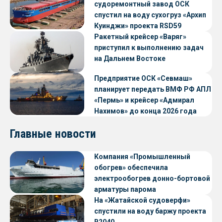
судоремонтный завод ОСК
спустил на воду сухогруз «Архип
Куинджи» проекта RSD59
Ракетный крейсер «Варяг»
приступил к выполнению задач
на Дальнем Востоке
Предприятие ОСК «Севмаш»
планирует передать ВМФ РФ АПЛ
«Пермь» и крейсер «Адмирал
Нахимов» до конца 2026 года
Главные новости
Компания «Промышленный
обогрев» обеспечила
электрообогрев донно-бортовой
арматуры парома
«Петропавловск» проекта CNF22
На «Жатайской судоверфи»
спустили на воду баржу проекта