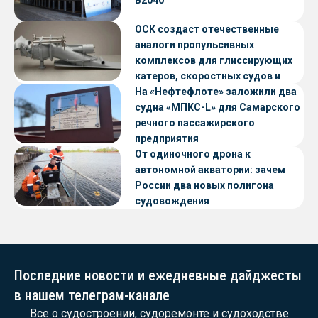
В2040
ОСК создаст отечественные
аналоги пропульсивных
комплексов для глиссирующих
катеров, скоростных судов и
судов с малой осадкой
На «Нефтефлоте» заложили два
судна «МПКС-L» для Самарского
речного пассажирского
предприятия
От одиночного дрона к
автономной акватории: зачем
России два новых полигона
судовождения
Последние новости и ежедневные дайджесты
в нашем телеграм-канале
Все о судостроении, судоремонте и судоходстве