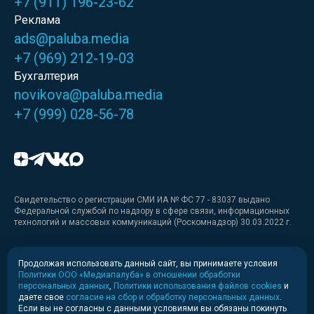
+7 (911) 196-23-62
Реклама
ads@paluba.media
+7 (969) 212-19-03
Бухгалтерия
novikova@paluba.media
+7 (999) 028-56-78
Свидетельство о регистрации СМИ ИА № ФС 77 - 83037 выдано
Федеральной службой по надзору в сфере связи, информационных
технологий и массовых коммуникаций (Роскомнадзор) 30.03.2022 г.
Медиакит
Продолжая использовать данный сайт, вы принимаете условия
Политики ООО «Медиапалуба» в отношении обработки
Медиакит для печати
персональных данных
,
Политики использования файлов cookies
и
даете свое
согласие на сбор и обработку персональных данных
.
Если вы не согласны с данными условиями вы обязаны покинуть