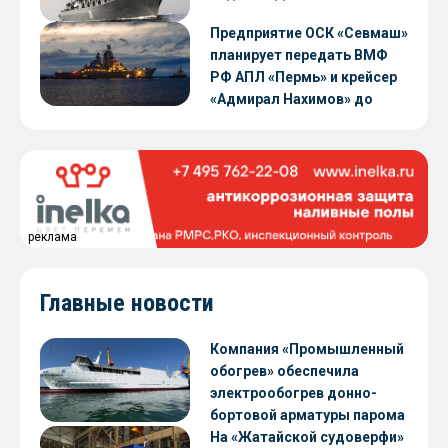
Предприятие ОСК «Севмаш»
планирует передать ВМФ
РФ АПЛ «Пермь» и крейсер
«Адмирал Нахимов» до
конца 2026 года
реклама
Главные новости
Компания «Промышленный
обогрев» обеспечила
электрообогрев донно-
бортовой арматуры парома
«Петропавловск» проекта
На «Жатайской судоверфи»