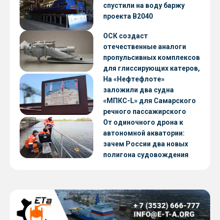
CNF22
спустили на воду баржу
проекта В2040
ОСК создаст
отечественные аналоги
пропульсивных комплексов
для глиссирующих катеров,
скоростных судов и судов с
На «Нефтефлоте»
малой осадкой
заложили два судна
«МПКС-L» для Самарского
речного пассажирского
предприятия
От одиночного дрона к
автономной акватории:
зачем России два новых
полигона судовождения