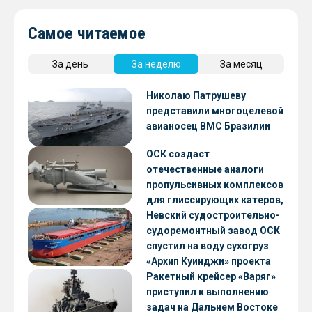
Самое читаемое
За день
За неделю
За месяц
Николаю Патрушеву
представили многоцелевой
авианосец ВМС Бразилии
ОСК создаст
отечественные аналоги
пропульсивных комплексов
для глиссирующих катеров,
скоростных судов и судов с
Невский судостроительно-
малой осадкой
судоремонтный завод ОСК
спустил на воду сухогруз
«Архип Куинджи» проекта
RSD59
Ракетный крейсер «Варяг»
приступил к выполнению
задач на Дальнем Востоке