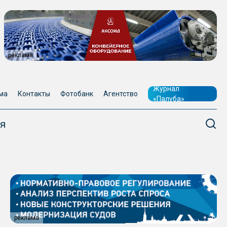
реклама
Журнал
ма
Контакты
Фотобанк
Агентство
«Палуба»
я
реклама