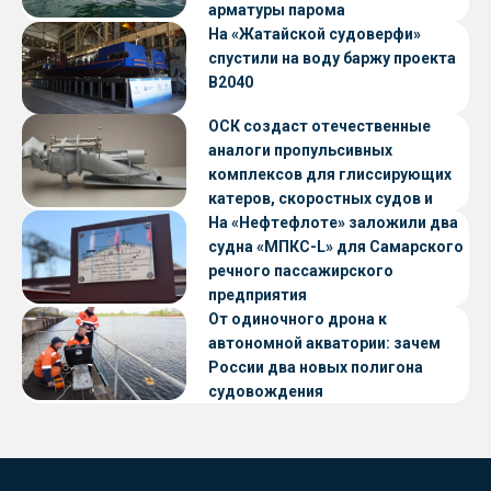
арматуры парома
«Петропавловск» проекта CNF22
На «Жатайской судоверфи»
спустили на воду баржу проекта
В2040
ОСК создаст отечественные
аналоги пропульсивных
комплексов для глиссирующих
катеров, скоростных судов и
судов с малой осадкой
На «Нефтефлоте» заложили два
судна «МПКС-L» для Самарского
речного пассажирского
предприятия
От одиночного дрона к
автономной акватории: зачем
России два новых полигона
судовождения