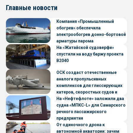
Главные новости
Компания «Промышленный
обогрев» обеспечила
электрообогрев донно-бортовой
арматуры парома
«Петропавловск» проекта CNF22
На «Жатайской судоверфи»
спустили на воду баржу проекта
В2040
ОСК создаст отечественные
аналоги пропульсивных
комплексов для глиссирующих
катеров, скоростных судов и
судов с малой осадкой
На «Нефтефлоте» заложили два
судна «МПКС-L» для Самарского
речного пассажирского
предприятия
От одиночного дрона к
автономной акватории: зачем