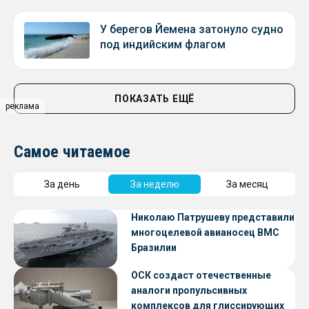
У берегов Йемена затонуло судно
под индийским флагом
ПОКАЗАТЬ ЕЩЁ
реклама
Самое читаемое
За день
За неделю
За месяц
Николаю Патрушеву представили
многоцелевой авианосец ВМС
Бразилии
ОСК создаст отечественные
аналоги пропульсивных
комплексов для глиссирующих