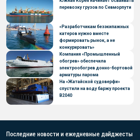
Южная Корея начинает осваивать
перевозку грузов по Севморпути
«Разработчикам безэкипажных
катеров нужно вместе
формировать рынок, а не
конкурировать»
Компания «Промышленный
обогрев» обеспечила
электрообогрев донно-бортовой
арматуры парома
«Петропавловск» проекта CNF22
На «Жатайской судоверфи»
спустили на воду баржу проекта
В2040
Последние новости и ежедневные дайджесты