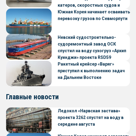
катеров, скоростных судов и
судов с малой осадкой
Южная Корея начинает осваивать
перевозку грузов по Севморпути
Невский судостроительно-
судоремонтный завод ОСК
спустил на воду сухогруз «Архип
Куинджи» проекта RSD59
Ракетный крейсер «Варяг»
приступил к выполнению задач
на Дальнем Востоке
Главные новости
Ледокол «Нарвская застава»
проекта 3262 спустят на воду в
середине августа