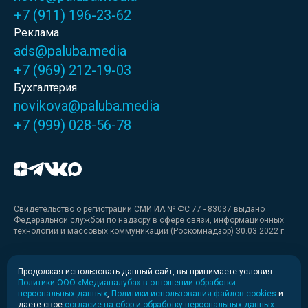
+7 (911) 196-23-62
Реклама
ads@paluba.media
+7 (969) 212-19-03
Бухгалтерия
novikova@paluba.media
+7 (999) 028-56-78
Свидетельство о регистрации СМИ ИА № ФС 77 - 83037 выдано
Федеральной службой по надзору в сфере связи, информационных
технологий и массовых коммуникаций (Роскомнадзор) 30.03.2022 г.
Медиакит
Продолжая использовать данный сайт, вы принимаете условия
Политики ООО «Медиапалуба» в отношении обработки
Медиакит для печати
персональных данных
,
Политики использования файлов cookies
и
даете свое
согласие на сбор и обработку персональных данных
.