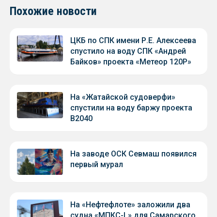
Похожие новости
ЦКБ по СПК имени Р.Е. Алексеева
спустило на воду СПК «Андрей
Байков» проекта «Метеор 120Р»
На «Жатайской судоверфи»
спустили на воду баржу проекта
В2040
На заводе ОСК Севмаш появился
первый мурал
На «Нефтефлоте» заложили два
судна «МПКС-L» для Самарского