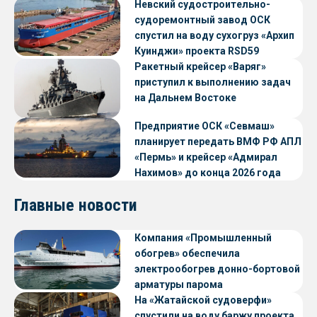
судов с малой осадкой
Невский судостроительно-
судоремонтный завод ОСК
спустил на воду сухогруз «Архип
Куинджи» проекта RSD59
Ракетный крейсер «Варяг»
приступил к выполнению задач
на Дальнем Востоке
Предприятие ОСК «Севмаш»
планирует передать ВМФ РФ АПЛ
«Пермь» и крейсер «Адмирал
Нахимов» до конца 2026 года
Главные новости
Компания «Промышленный
обогрев» обеспечила
электрообогрев донно-бортовой
арматуры парома
«Петропавловск» проекта CNF22
На «Жатайской судоверфи»
спустили на воду баржу проекта