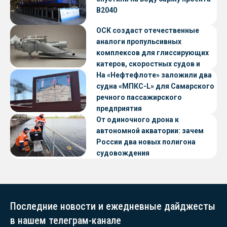
В2040
ОСК создаст отечественные
аналоги пропульсивных
комплексов для глиссирующих
катеров, скоростных судов и
судов с малой осадкой
На «Нефтефлоте» заложили два
судна «МПКС-L» для Самарского
речного пассажирского
предприятия
От одиночного дрона к
автономной акватории: зачем
России два новых полигона
судовождения
Последние новости и ежедневные дайджесты
в нашем телеграм-канале