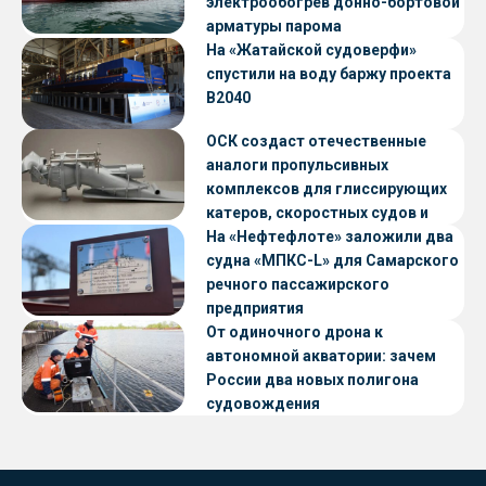
электрообогрев донно-бортовой
арматуры парома
«Петропавловск» проекта CNF22
На «Жатайской судоверфи»
спустили на воду баржу проекта
В2040
ОСК создаст отечественные
аналоги пропульсивных
комплексов для глиссирующих
катеров, скоростных судов и
судов с малой осадкой
На «Нефтефлоте» заложили два
судна «МПКС-L» для Самарского
речного пассажирского
предприятия
От одиночного дрона к
автономной акватории: зачем
России два новых полигона
судовождения