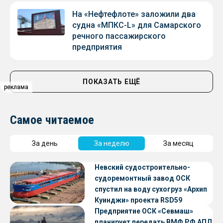
На «Нефтефлоте» заложили два
судна «МПКС-L» для Самарского
речного пассажирского
предприятия
ПОКАЗАТЬ ЕЩЁ
реклама
реклама
Самое читаемое
За день
За неделю
За месяц
Невский судостроительно-
судоремонтный завод ОСК
спустил на воду сухогруз «Архип
Куинджи» проекта RSD59
Предприятие ОСК «Севмаш»
планирует передать ВМФ РФ АПЛ