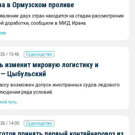
ва в Ормузском проливе
явление двух стран находится на стадии рассмотрения
ой доработки, сообщили в МИД Ирана.
лив
26 / 15:46
Судоходство
ь изменит мировую логистику и
 — Цыбульский
рассу возможен допуск иностранных судов ледового
блюдении ряда условий.
кой путь
26 / 14:00
Судоходство
готов принять первый контейнеровоз из