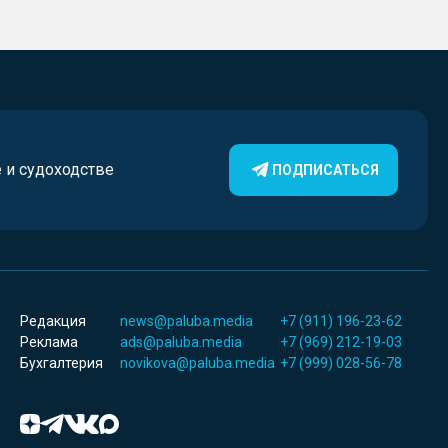
е и судоходстве
ПОДПИСАТЬСЯ
Редакция
news@paluba.media
+7 (911) 196-23-62
Реклама
ads@paluba.media
+7 (969) 212-19-03
Бухгалтерия
novikova@paluba.media
+7 (999) 028-56-78