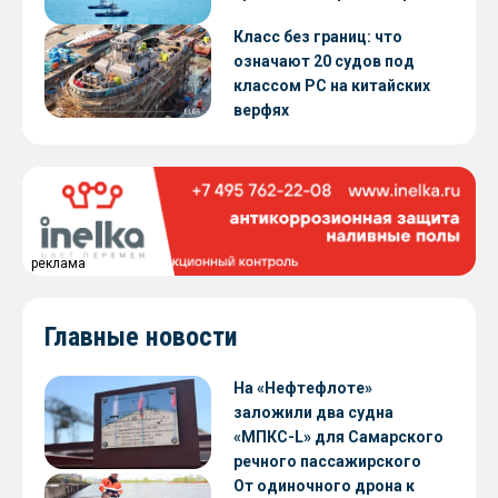
Класс без границ: что
означают 20 судов под
классом РС на китайских
верфях
реклама
Главные новости
На «Нефтефлоте»
заложили два судна
«МПКС-L» для Самарского
речного пассажирского
предприятия
От одиночного дрона к