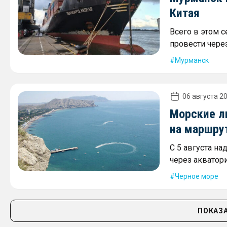
Китая
Всего в этом 
провести через
Мурманск
06 августа 20
Морские л
на маршру
С 5 августа на
через акватор
Черное море
ПОКАЗА