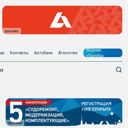
реклама
Журнал
ма
Контакты
Фотобанк
Агентство
«Палуба»
я
реклама