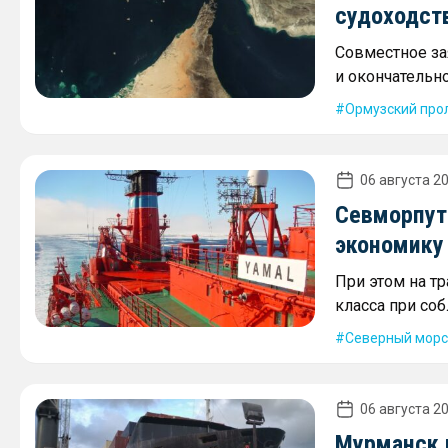
судоходст
Совместное за
и окончательн
Ормузский про
06 августа 20
Севморпут
экономику
При этом на т
класса при со
Северный морс
06 августа 20
Мурманск 