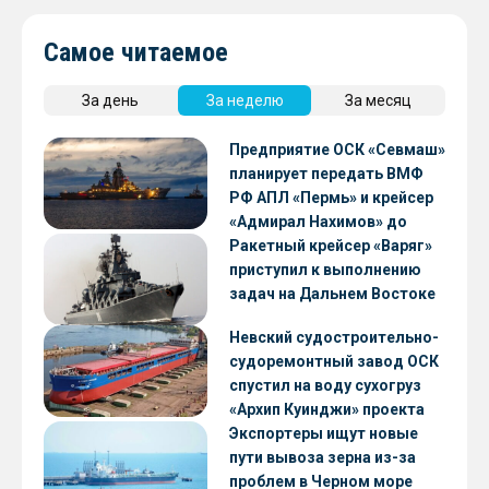
Самое читаемое
За день
За неделю
За месяц
Предприятие ОСК «Севмаш»
планирует передать ВМФ
РФ АПЛ «Пермь» и крейсер
«Адмирал Нахимов» до
конца 2026 года
Ракетный крейсер «Варяг»
приступил к выполнению
задач на Дальнем Востоке
Невский судостроительно-
судоремонтный завод ОСК
спустил на воду сухогруз
«Архип Куинджи» проекта
RSD59
Экспортеры ищут новые
пути вывоза зерна из-за
проблем в Черном море