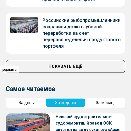
Российские рыбопромышленники
сохранили долю глубокой
переработки за счет
перераспределения продуктового
портфеля
ПОКАЗАТЬ ЕЩЁ
реклама
реклама
Самое читаемое
За день
За неделю
За месяц
Невский судостроительно-
судоремонтный завод ОСК
спустил на воду сухогруз «Архип