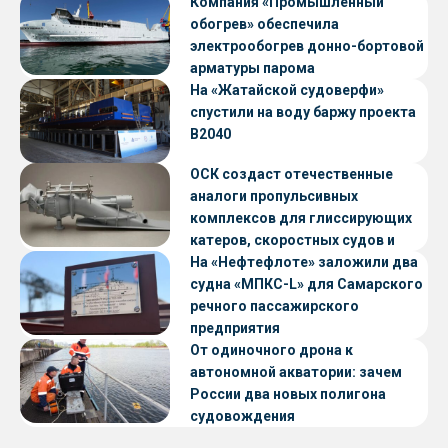
Компания «Промышленный
обогрев» обеспечила
электрообогрев донно-бортовой
арматуры парома
«Петропавловск» проекта CNF22
На «Жатайской судоверфи»
спустили на воду баржу проекта
В2040
ОСК создаст отечественные
аналоги пропульсивных
комплексов для глиссирующих
катеров, скоростных судов и
судов с малой осадкой
На «Нефтефлоте» заложили два
судна «МПКС-L» для Самарского
речного пассажирского
предприятия
От одиночного дрона к
автономной акватории: зачем
России два новых полигона
судовождения