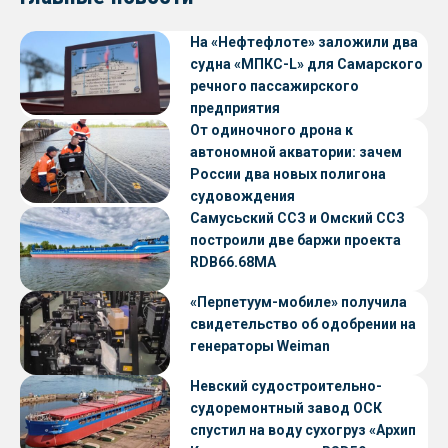
На «Нефтефлоте» заложили два
судна «МПКС-L» для Самарского
речного пассажирского
предприятия
От одиночного дрона к
автономной акватории: зачем
России два новых полигона
судовождения
Самусьский ССЗ и Омский ССЗ
построили две баржи проекта
RDB66.68МА
«Перпетуум-мобиле» получила
свидетельство об одобрении на
генераторы Weiman
Невский судостроительно-
судоремонтный завод ОСК
спустил на воду сухогруз «Архип