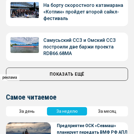
На борту скоростного катамарана
«Котлин» пройдет второй сайкл-
фестиваль
Самусьский ССЗ и Омский ССЗ
построили две баржи проекта
RDB66.68МА
ПОКАЗАТЬ ЕЩЁ
реклама
реклама
Самое читаемое
За день
За неделю
За месяц
Предприятие ОСК «Севмаш»
планирует передать ВМФ РФ АПЛ