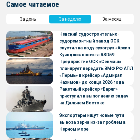
Самое читаемое
За день
За неделю
За месяц
Невский судостроительно-
судоремонтный завод ОСК
спустил на воду сухогруз «Архип
Куинджи» проекта RSD59
Предприятие ОСК «Севмаш»
планирует передать ВМФ РФ АПЛ
«Пермь» и крейсер «Адмирал
Нахимов» до конца 2026 года
Ракетный крейсер «Варяг»
приступил к выполнению задач
на Дальнем Востоке
Экспортеры ищут новые пути
вывоза зерна из-за проблем в
Черном море