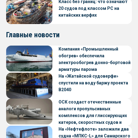
Класс без границ: что означают
20 судов под классом РС на
китайских верфях
Главные новости
Компания «Промышленный
обогрев» обеспечила
электрообогрев донно-бортовой
арматуры парома
«Петропавловск» проекта CNF22
На «Жатайской судоверфи»
спустили на воду баржу проекта
В2040
ОСК создаст отечественные
аналоги пропульсивных
комплексов для глиссирующих
катеров, скоростных судов и
судов с малой осадкой
На «Нефтефлоте» заложили два
судна «МПКС-L» для Самарского