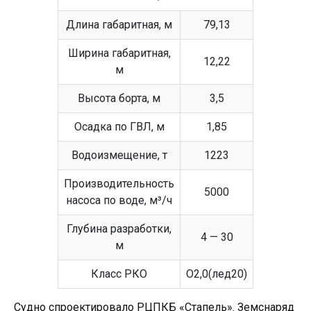
Длина габаритная, м
79,13
Ширина габаритная,
12,22
м
Высота борта, м
3,5
Осадка по ГВЛ, м
1,85
Водоизмещение, т
1223
Производительность
5000
насоса по воде, м³/ч
Глубина разработки,
4 — 30
м
Класс РКО
О2,0(лед20)
Судно спроектировало РЦПКБ «Стапель». Земснаряд