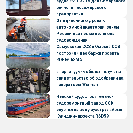
судна «МПКС-L» для Самарского
речного пассажирского
предприятия
От одиночного дрона к
автономной акватории: зачем
России два новых полигона
судовождения
Самусьский ССЗ и Омский ССЗ
построили две баржи проекта
RDB66.68МА
«Перпетуум-мобиле» получила
свидетельство об одобрении на
генераторы Weiman
Невский судостроительно-
судоремонтный завод ОСК
спустил на воду сухогруз «Архип
Куинджи» проекта RSD59