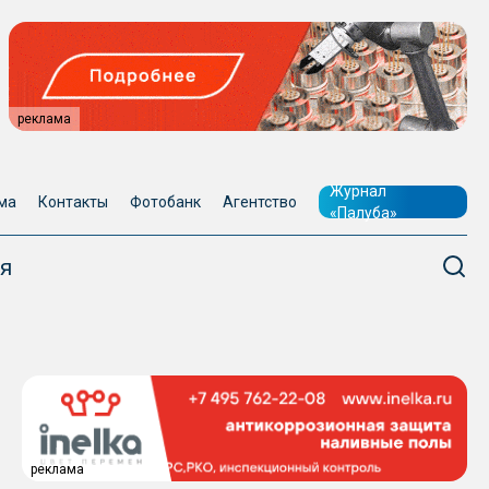
реклама
Журнал
ма
Контакты
Фотобанк
Агентство
«Палуба»
я
реклама