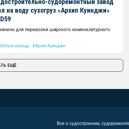
удостроительно-судоремонтный завод
л на воду сухогруз «Архип Куинджи»
SD59
начено для перевозки широкого номенклатурного
Спуск на воду
Архип Куинджи
ТЬ ЕЩЁ
Все о судостроении, судоремонт