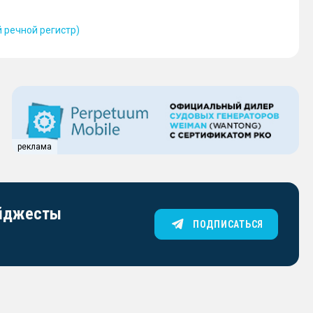
 речной регистр)
реклама
айджесты
ПОДПИСАТЬСЯ