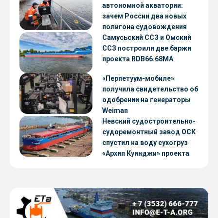
автономной акватории:
зачем России два новых
полигона судовождения
Самусьский ССЗ и Омский
ССЗ построили две баржи
проекта RDB66.68МА
«Перпетуум-мобиле»
получила свидетельство об
одобрении на генераторы
Weiman
Невский судостроительно-
судоремонтный завод ОСК
спустил на воду сухогруз
«Архип Куинджи» проекта
RSD59