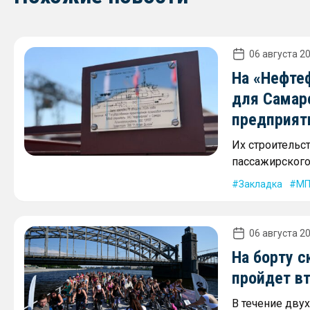
06 августа 20
На «Нефте
для Самар
предприят
Их строительс
пассажирского 
Закладка
МП
06 августа 20
На борту с
пройдет в
В течение дву