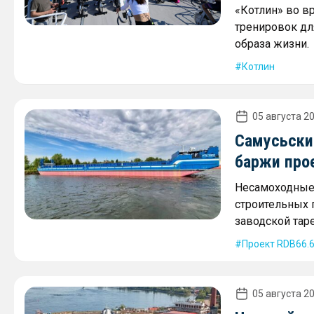
«Котлин» во в
тренировок дл
образа жизни.
Котлин
05 августа 20
Самусьски
баржи про
Несамоходные 
строительных г
заводской таре
Проект RDB66.
05 августа 20