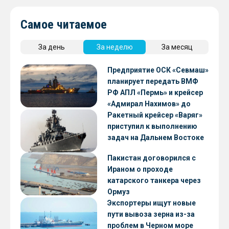
Самое читаемое
За день
За неделю
За месяц
Предприятие ОСК «Севмаш»
планирует передать ВМФ
РФ АПЛ «Пермь» и крейсер
«Адмирал Нахимов» до
конца 2026 года
Ракетный крейсер «Варяг»
приступил к выполнению
задач на Дальнем Востоке
Пакистан договорился с
Ираном о проходе
катарского танкера через
Ормуз
Экспортеры ищут новые
пути вывоза зерна из-за
проблем в Черном море