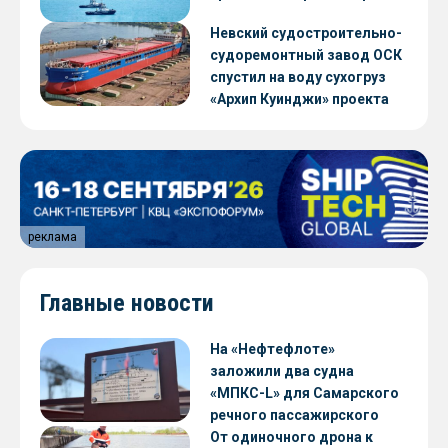
Невский судостроительно-
судоремонтный завод ОСК
спустил на воду сухогруз
«Архип Куинджи» проекта
RSD59
реклама
Главные новости
На «Нефтефлоте»
заложили два судна
«МПКС-L» для Самарского
речного пассажирского
предприятия
От одиночного дрона к