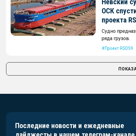
Невский с
ОСК спусти
проекта R
Судно предназ
ряда грузов.
Проект RSD59
ПОКАЗА
Последние новости и ежедневные
дайджесты в нашем телеграм-канале