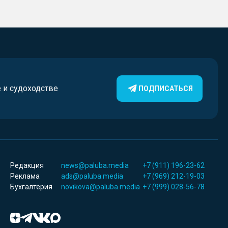
е и судоходстве
ПОДПИСАТЬСЯ
Редакция
news@paluba.media
+7 (911) 196-23-62
Реклама
ads@paluba.media
+7 (969) 212-19-03
Бухгалтерия
novikova@paluba.media
+7 (999) 028-56-78