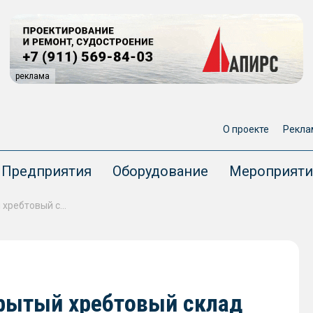
реклама
О проекте
Рекла
Предприятия
Оборудование
Мероприяти
В «Порт Фавор» построят крытый хребтовый склад
крытый хребтовый склад