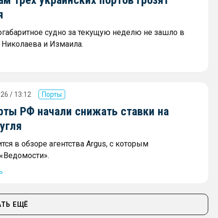
я
огабаритное судно за текущую неделю не зашло в
 Николаева и Измаила.
26 / 13:12
Порты
ты РФ начали снижать ставки на
угля
тся в обзоре агентства Argus, с которым
«Ведомости».
ь
ТЬ ЕЩЁ