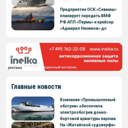
Предприятие ОСК «Севмаш»
планирует передать ВМФ
РФ АПЛ «Пермь» и крейсер
«Адмирал Нахимов» до
конца 2026 года
реклама
Главные новости
Компания «Промышленный
обогрев» обеспечила
электрообогрев донно-
бортовой арматуры парома
«Петропавловск» проекта
На «Жатайской судоверфи»