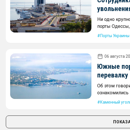
увольнени
Ни одно крупн
порты Одессы,
Порты Украины
06 августа 20
Южные пор
перевалку 
Об этом говори
ознакомились 
Каменный угол
ПОКАЗА