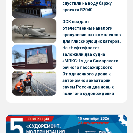
CNF22
спустили на воду баржу
проекта В2040
ОСК создаст
отечественные аналоги
пропульсивных комплексов
для глиссирующих катеров,
скоростных судов и судов с
На «Нефтефлоте»
малой осадкой
заложили два судна
«МПКС-L» для Самарского
речного пассажирского
предприятия
От одиночного дрона к
автономной акватории:
зачем России два новых
полигона судовождения