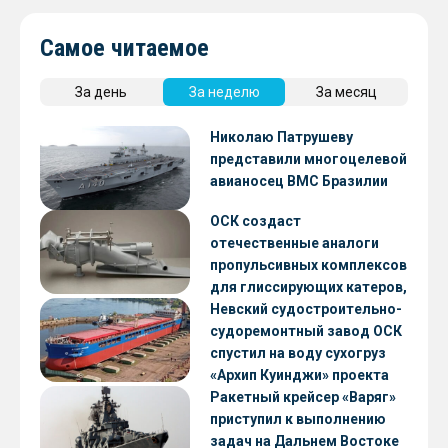
Самое читаемое
За день
За неделю
За месяц
Николаю Патрушеву
представили многоцелевой
авианосец ВМС Бразилии
ОСК создаст
отечественные аналоги
пропульсивных комплексов
для глиссирующих катеров,
скоростных судов и судов с
Невский судостроительно-
малой осадкой
судоремонтный завод ОСК
спустил на воду сухогруз
«Архип Куинджи» проекта
RSD59
Ракетный крейсер «Варяг»
приступил к выполнению
задач на Дальнем Востоке