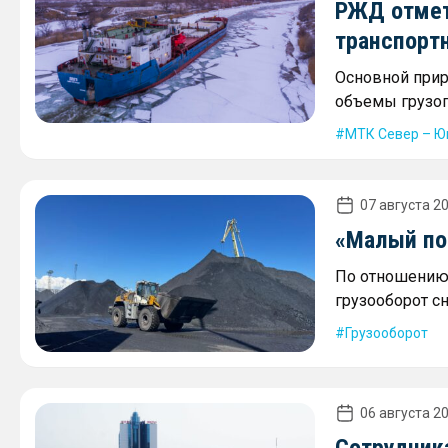
РЖД отмет
транспорт
Основной прир
объемы грузоп
МТК Север – Ю
07 августа 20
«Малый пор
По отношению 
грузооборот сн
Грузооборот
06 августа 20
Сотрудника