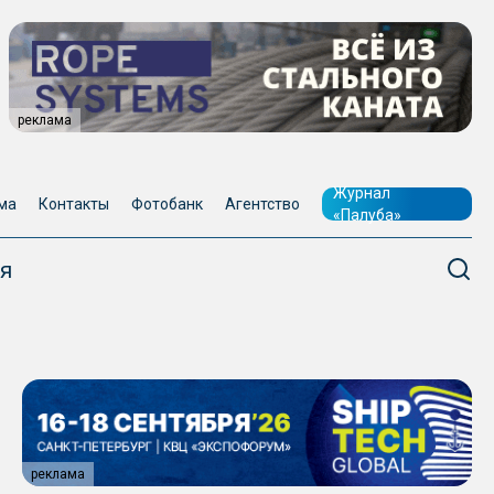
реклама
Журнал
ма
Контакты
Фотобанк
Агентство
«Палуба»
я
реклама