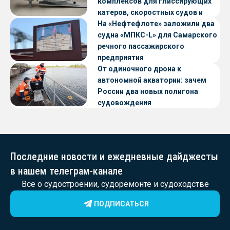
комплексов для глиссирующих
катеров, скоростных судов и
судов с малой осадкой
На «Нефтефлоте» заложили два
судна «МПКС-L» для Самарского
речного пассажирского
предприятия
От одиночного дрона к
автономной акватории: зачем
России два новых полигона
судовождения
Последние новости и ежедневные дайджесты
в нашем телеграм-канале
Все о судостроении, судоремонте и судоходстве
ПОДПИСАТЬСЯ