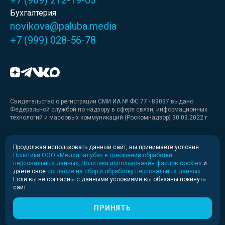
+7 (969) 212-19-03
Бухгалтерия
novikova@paluba.media
+7 (999) 028-56-78
Свидетельство о регистрации СМИ ИА № ФС 77 - 83037 выдано
Федеральной службой по надзору в сфере связи, информационных
технологий и массовых коммуникаций (Роскомнадзор) 30.03.2022 г.
Медиакит
Продолжая использовать данный сайт, вы принимаете условия
Политики ООО «Медиапалуба» в отношении обработки
Медиакит для печати
персональных данных
,
Политики использования файлов cookies
и
даете свое
согласие на сбор и обработку персональных данных
.
Если вы не согласны с данными условиями вы обязаны покинуть
Политика конфиденциальности
сайт.
© 2020-2026 Информационное агентство «Медиапалуба»
(6+).
ПРИНЯТЬ