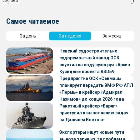
реклама
Самое читаемое
За день
За неделю
За месяц
Невский судостроительно-
судоремонтный завод ОСК
спустил на воду сухогруз «Архип
Куинджи» проекта RSD59
Предприятие ОСК «Севмаш»
планирует передать ВМФ РФ АПЛ
«Пермь» и крейсер «Адмирал
Нахимов» до конца 2026 года
Ракетный крейсер «Варяг»
приступил к выполнению задач
на Дальнем Востоке
Экспортеры ищут новые пути
вывоза зерна из-за проблем в