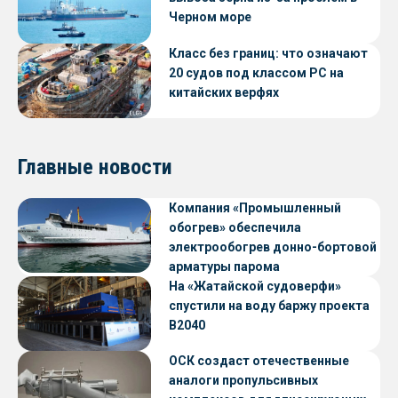
Черном море
Класс без границ: что означают
20 судов под классом РС на
китайских верфях
Главные новости
Компания «Промышленный
обогрев» обеспечила
электрообогрев донно-бортовой
арматуры парома
«Петропавловск» проекта CNF22
На «Жатайской судоверфи»
спустили на воду баржу проекта
В2040
ОСК создаст отечественные
аналоги пропульсивных