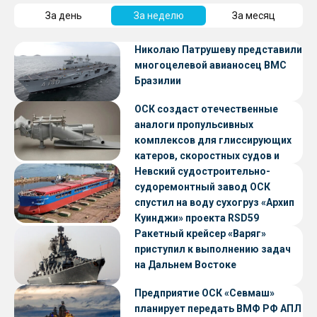
За день
За неделю
За месяц
Николаю Патрушеву представили
многоцелевой авианосец ВМС
Бразилии
ОСК создаст отечественные
аналоги пропульсивных
комплексов для глиссирующих
катеров, скоростных судов и
судов с малой осадкой
Невский судостроительно-
судоремонтный завод ОСК
спустил на воду сухогруз «Архип
Куинджи» проекта RSD59
Ракетный крейсер «Варяг»
приступил к выполнению задач
на Дальнем Востоке
Предприятие ОСК «Севмаш»
планирует передать ВМФ РФ АПЛ