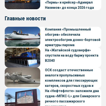
«Пермь» и крейсер «Адмирал
Нахимов» до конца 2026 года
Главные новости
Компания «Промышленный
обогрев» обеспечила
электрообогрев донно-бортовой
арматуры парома
«Петропавловск» проекта CNF22
На «Жатайской судоверфи»
спустили на воду баржу проекта
В2040
ОСК создаст отечественные
аналоги пропульсивных
комплексов для глиссирующих
катеров, скоростных судов и
судов с малой осадкой
На «Нефтефлоте» заложили два
судна «МПКС-L» для Самарского
речного пассажирского