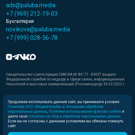
ads@paluba.media
+7 (969) 212-19-03
Бухгалтерия
novikova@paluba.media
+7 (999) 028-56-78
Свидетельство о регистрации СМИ ИА № ФС 77 - 83037 выдано
Федеральной службой по надзору в сфере связи, информационных
технологий и массовых коммуникаций (Роскомнадзор) 30.03.2022 г.
Медиакит
Продолжая использовать данный сайт, вы принимаете условия
Политики ООО «Медиапалуба» в отношении обработки
Медиакит для печати
персональных данных
,
Политики использования файлов cookies
и
даете свое
согласие на сбор и обработку персональных данных
.
Если вы не согласны с данными условиями вы обязаны покинуть
Политика конфиденциальности
сайт.
© 2020-2026 Информационное агентство «Медиапалуба»