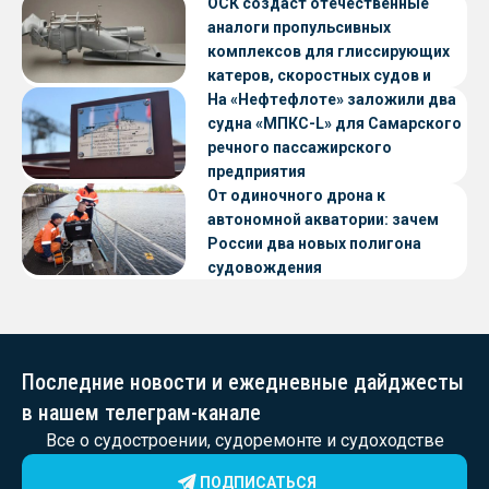
ОСК создаст отечественные
аналоги пропульсивных
комплексов для глиссирующих
катеров, скоростных судов и
судов с малой осадкой
На «Нефтефлоте» заложили два
судна «МПКС-L» для Самарского
речного пассажирского
предприятия
От одиночного дрона к
автономной акватории: зачем
России два новых полигона
судовождения
Последние новости и ежедневные дайджесты
в нашем телеграм-канале
Все о судостроении, судоремонте и судоходстве
ПОДПИСАТЬСЯ