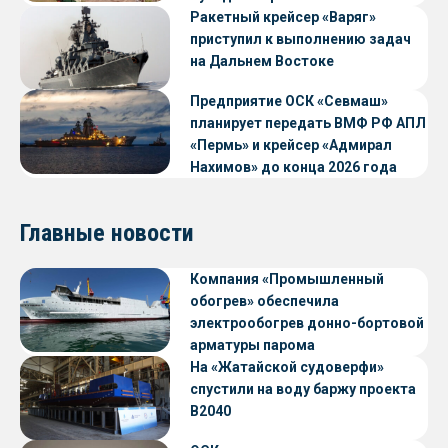
Ракетный крейсер «Варяг»
приступил к выполнению задач
на Дальнем Востоке
Предприятие ОСК «Севмаш»
планирует передать ВМФ РФ АПЛ
«Пермь» и крейсер «Адмирал
Нахимов» до конца 2026 года
Главные новости
Компания «Промышленный
обогрев» обеспечила
электрообогрев донно-бортовой
арматуры парома
«Петропавловск» проекта CNF22
На «Жатайской судоверфи»
спустили на воду баржу проекта
В2040