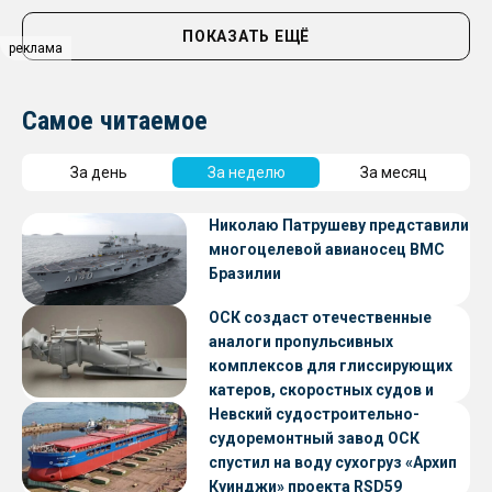
ПОКАЗАТЬ ЕЩЁ
реклама
Самое читаемое
За день
За неделю
За месяц
Николаю Патрушеву представили
многоцелевой авианосец ВМС
Бразилии
ОСК создаст отечественные
аналоги пропульсивных
комплексов для глиссирующих
катеров, скоростных судов и
судов с малой осадкой
Невский судостроительно-
судоремонтный завод ОСК
спустил на воду сухогруз «Архип
Куинджи» проекта RSD59