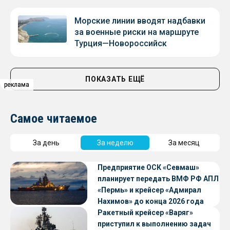
Морские линии вводят надбавки
за военные риски на маршруте
Турция—Новороссийск
ПОКАЗАТЬ ЕЩЁ
реклама
реклама
реклама
Самое читаемое
За день
За неделю
За месяц
Предприятие ОСК «Севмаш»
планирует передать ВМФ РФ АПЛ
«Пермь» и крейсер «Адмирал
Нахимов» до конца 2026 года
Ракетный крейсер «Варяг»
приступил к выполнению задач