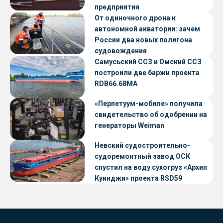
предприятия
От одиночного дрона к
автономной акватории: зачем
России два новых полигона
судовождения
Самусьский ССЗ и Омский ССЗ
построили две баржи проекта
RDB66.68МА
«Перпетуум-мобиле» получила
свидетельство об одобрении на
генераторы Weiman
Невский судостроительно-
судоремонтный завод ОСК
спустил на воду сухогруз «Архип
Куинджи» проекта RSD59