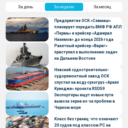
За день
За неделю
За месяц
Предприятие ОСК «Севмаш»
планирует передать ВМФ РФ АПЛ
«Пермь» и крейсер «Адмирал
Нахимов» до конца 2026 года
Ракетный крейсер «Варяг»
приступил к выполнению задач
на Дальнем Востоке
Невский судостроительно-
судоремонтный завод ОСК
спустил на воду сухогруз «Архип
Куинджи» проекта RSD59
Экспортеры ищут новые пути
вывоза зерна из-за проблем в
Черном море
Класс без границ: что означают
20 судов под классом РС на