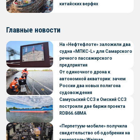
китайских верфях
Главные новости
На «Нефтефлоте» заложили два
судна «МПКС-L» для Самарского
речного пассажирского
предприятия
От одиночного дрона к
автономной акватории: зачем
России два новых полигона
судовождения
Самусьский ССЗ и Омский ССЗ
построили две баржи проекта
RDB66.68МА
«Перпетуум-мобиле» получила
свидетельство об одобрении на
генераторы Weiman