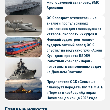
многоцелевой авианосец ВМС
Бразилии
ОСК создаст отечественные
аналоги пропульсивных
комплексов для глиссирующих
катеров, скоростных судов и
судов с малой осадкой
Невский судостроительно-
судоремонтный завод ОСК
спустил на воду сухогруз «Архип
Куинджи» проекта RSD59
Ракетный крейсер «Варяг»
приступил к выполнению задач
на Дальнем Востоке
Предприятие ОСК «Севмаш»
планирует передать ВМФ РФ АПЛ
«Пермь» и крейсер «Адмирал
Нахимов» до конца 2026 года
Главные новости