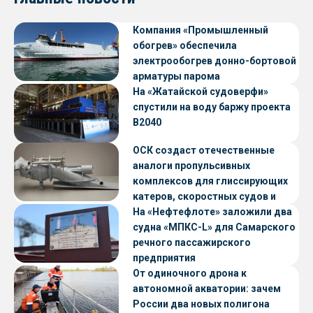
Компания «Промышленный
обогрев» обеспечила
электрообогрев донно-бортовой
арматуры парома
«Петропавловск» проекта CNF22
На «Жатайской судоверфи»
спустили на воду баржу проекта
В2040
ОСК создаст отечественные
аналоги пропульсивных
комплексов для глиссирующих
катеров, скоростных судов и
судов с малой осадкой
На «Нефтефлоте» заложили два
судна «МПКС-L» для Самарского
речного пассажирского
предприятия
От одиночного дрона к
автономной акватории: зачем
России два новых полигона