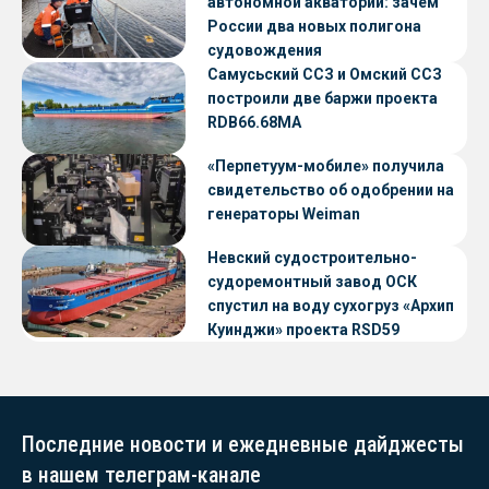
автономной акватории: зачем
России два новых полигона
судовождения
Самусьский ССЗ и Омский ССЗ
построили две баржи проекта
RDB66.68МА
«Перпетуум-мобиле» получила
свидетельство об одобрении на
генераторы Weiman
Невский судостроительно-
судоремонтный завод ОСК
спустил на воду сухогруз «Архип
Куинджи» проекта RSD59
Последние новости и ежедневные дайджесты
в нашем телеграм-канале