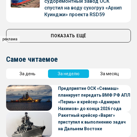
судоремонтный завод ОСК
спустил на воду сухогруз «Архип
Куинджи» проекта RSD59
ПОКАЗАТЬ ЕЩЁ
реклама
Самое читаемое
За день
За неделю
За месяц
Предприятие ОСК «Севмаш»
планирует передать ВМФ РФ АПЛ
«Пермь» и крейсер «Адмирал
Нахимов» до конца 2026 года
Ракетный крейсер «Варяг»
приступил к выполнению задач
на Дальнем Востоке