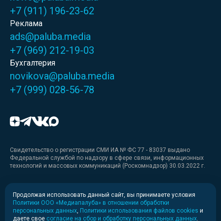
+7 (911) 196-23-62
Реклама
ads@paluba.media
+7 (969) 212-19-03
Бухгалтерия
novikova@paluba.media
+7 (999) 028-56-78
Свидетельство о регистрации СМИ ИА № ФС 77 - 83037 выдано
Федеральной службой по надзору в сфере связи, информационных
технологий и массовых коммуникаций (Роскомнадзор) 30.03.2022 г.
Медиакит
Продолжая использовать данный сайт, вы принимаете условия
Политики ООО «Медиапалуба» в отношении обработки
Медиакит для печати
персональных данных
,
Политики использования файлов cookies
и
даете свое
согласие на сбор и обработку персональных данных
.