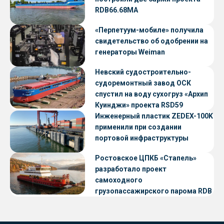
RDB66.68МА
«Перпетуум-мобиле» получила
свидетельство об одобрении на
генераторы Weiman
Невский судостроительно-
судоремонтный завод ОСК
спустил на воду сухогруз «Архип
Куинджи» проекта RSD59
Инженерный пластик ZEDEX-100K
применили при создании
портовой инфраструктуры
Ростовское ЦПКБ «Стапель»
разработало проект
самоходного
грузопассажирского парома RDB
56.06 для Таймырского Долгано-
Ненецкого округа