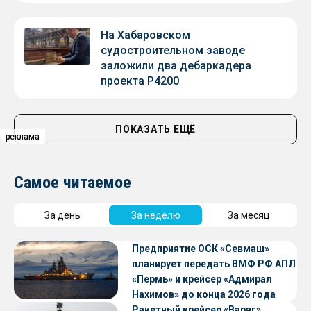
На Хабаровском
судостроительном заводе
заложили два дебаркадера
проекта Р4200
ПОКАЗАТЬ ЕЩЁ
реклама
реклама
реклама
Самое читаемое
За день
За неделю
За месяц
Предприятие ОСК «Севмаш»
планирует передать ВМФ РФ АПЛ
«Пермь» и крейсер «Адмирал
Нахимов» до конца 2026 года
Ракетный крейсер «Варяг»