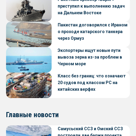
приступил к выполнению задач
на Дальнем Востоке
Пакистан договорился с Ираном
о проходе катарского танкера
через Ормуз
Экспортеры ищут новые пути
вывоза зерна из-за проблем в
Черном море
Класс без границ: что означают
20 судов под классом РС на
китайских верфях
Главные новости
Самусьский ССЗ и Омский ССЗ
построили две баржи проекта