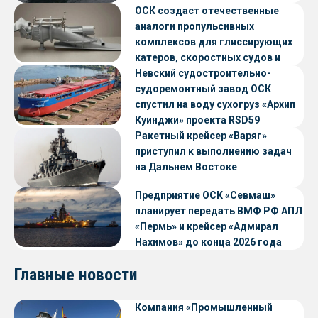
ОСК создаст отечественные
аналоги пропульсивных
комплексов для глиссирующих
катеров, скоростных судов и
судов с малой осадкой
Невский судостроительно-
судоремонтный завод ОСК
спустил на воду сухогруз «Архип
Куинджи» проекта RSD59
Ракетный крейсер «Варяг»
приступил к выполнению задач
на Дальнем Востоке
Предприятие ОСК «Севмаш»
планирует передать ВМФ РФ АПЛ
«Пермь» и крейсер «Адмирал
Нахимов» до конца 2026 года
Главные новости
Компания «Промышленный