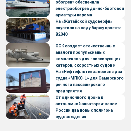
обогрев» обеспечила
электрообогрев донно-бортовой
арматуры парома
«Петропавловск» проекта CNF22
На «Жатайской судоверфи»
спустили на воду баржу проекта
В2040
ОСК создаст отечественные
аналоги пропульсивных
комплексов для глиссирующих
катеров, скоростных судов и
судов с малой осадкой
На «Нефтефлоте» заложили два
судна «МПКС-L» для Самарского
речного пассажирского
предприятия
От одиночного дрона к
автономной акватории: зачем
России два новых полигона
судовождения