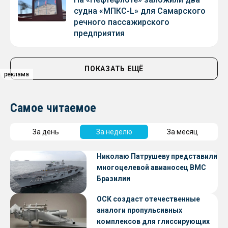
судна «МПКС-L» для Самарского
речного пассажирского
предприятия
ПОКАЗАТЬ ЕЩЁ
реклама
реклама
Самое читаемое
За день
За неделю
За месяц
Николаю Патрушеву представили
многоцелевой авианосец ВМС
Бразилии
ОСК создаст отечественные
аналоги пропульсивных
комплексов для глиссирующих