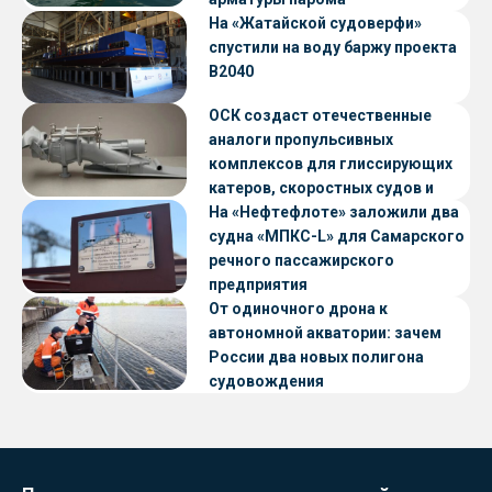
«Петропавловск» проекта CNF22
На «Жатайской судоверфи»
спустили на воду баржу проекта
В2040
ОСК создаст отечественные
аналоги пропульсивных
комплексов для глиссирующих
катеров, скоростных судов и
судов с малой осадкой
На «Нефтефлоте» заложили два
судна «МПКС-L» для Самарского
речного пассажирского
предприятия
От одиночного дрона к
автономной акватории: зачем
России два новых полигона
судовождения