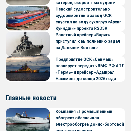
катеров, скоростных судов и
судов с малой осадкой
Невский судостроительно-
судоремонтный завод ОСК
спустил на воду сухогруз «Архип
Куинджи» проекта RSD59
Ракетный крейсер «Варяг»
приступил к выполнению задач
на Дальнем Востоке
Предприятие ОСК «Севмаш»
планирует передать ВМФ РФ АПЛ
«Пермь» и крейсер «Адмирал
Нахимов» до конца 2026 года
Главные новости
Компания «Промышленный
обогрев» обеспечила
электрообогрев донно-бортовой
арматуры парома