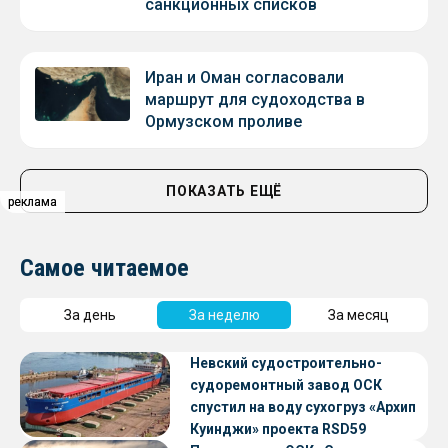
санкционных списков
Иран и Оман согласовали
маршрут для судоходства в
Ормузском проливе
ПОКАЗАТЬ ЕЩЁ
реклама
реклама
реклама
Самое читаемое
За день
За неделю
За месяц
Невский судостроительно-
судоремонтный завод ОСК
спустил на воду сухогруз «Архип
Куинджи» проекта RSD59