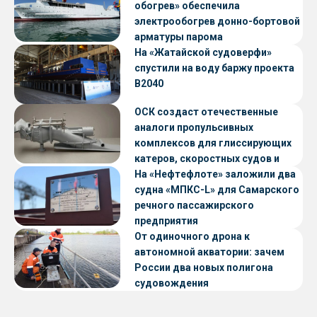
обогрев» обеспечила
электрообогрев донно-бортовой
арматуры парома
«Петропавловск» проекта CNF22
На «Жатайской судоверфи»
спустили на воду баржу проекта
В2040
ОСК создаст отечественные
аналоги пропульсивных
комплексов для глиссирующих
катеров, скоростных судов и
судов с малой осадкой
На «Нефтефлоте» заложили два
судна «МПКС-L» для Самарского
речного пассажирского
предприятия
От одиночного дрона к
автономной акватории: зачем
России два новых полигона
судовождения