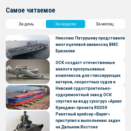
Самое читаемое
За день
За неделю
За месяц
Николаю Патрушеву представили
многоцелевой авианосец ВМС
Бразилии
ОСК создаст отечественные
аналоги пропульсивных
комплексов для глиссирующих
катеров, скоростных судов и
судов с малой осадкой
Невский судостроительно-
судоремонтный завод ОСК
спустил на воду сухогруз «Архип
Куинджи» проекта RSD59
Ракетный крейсер «Варяг»
приступил к выполнению задач
на Дальнем Востоке