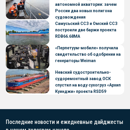
автономной акватории: зачем
России два новых полигона
судовождения
Самусьский ССЗ и Омский ССЗ
построили две баржи проекта
RDB66.68МА
«Перпетуум-мобиле» получила
свидетельство об одобрении на
генераторы Weiman
Невский судостроительно-
судоремонтный завод ОСК
спустил на воду сухогруз «Архип
Куинджи» проекта RSD59
Последние новости и ежедневные дайджесты