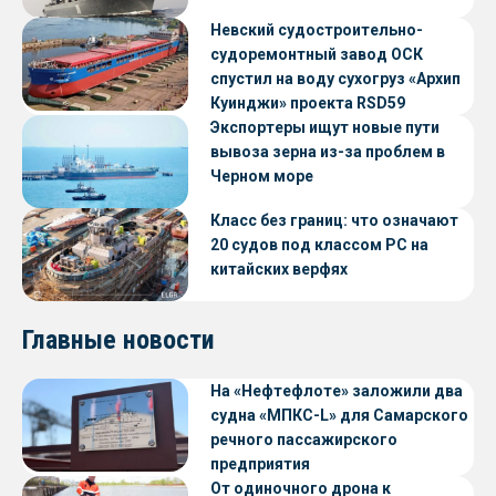
Невский судостроительно-
судоремонтный завод ОСК
спустил на воду сухогруз «Архип
Куинджи» проекта RSD59
Экспортеры ищут новые пути
вывоза зерна из-за проблем в
Черном море
Класс без границ: что означают
20 судов под классом РС на
китайских верфях
Главные новости
На «Нефтефлоте» заложили два
судна «МПКС-L» для Самарского
речного пассажирского
предприятия
От одиночного дрона к