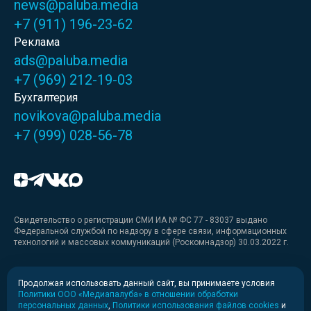
news@paluba.media
+7 (911) 196-23-62
Реклама
ads@paluba.media
+7 (969) 212-19-03
Бухгалтерия
novikova@paluba.media
+7 (999) 028-56-78
Свидетельство о регистрации СМИ ИА № ФС 77 - 83037 выдано
Федеральной службой по надзору в сфере связи, информационных
технологий и массовых коммуникаций (Роскомнадзор) 30.03.2022 г.
Медиакит
Продолжая использовать данный сайт, вы принимаете условия
Политики ООО «Медиапалуба» в отношении обработки
Медиакит для печати
персональных данных
,
Политики использования файлов cookies
и