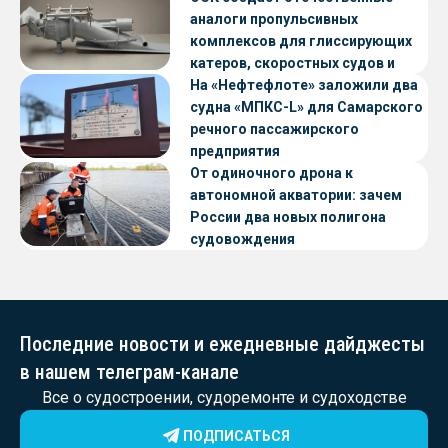
аналоги пропульсивных
комплексов для глиссирующих
катеров, скоростных судов и
судов с малой осадкой
На «Нефтефлоте» заложили два
судна «МПКС-L» для Самарского
речного пассажирского
предприятия
От одиночного дрона к
автономной акватории: зачем
России два новых полигона
судовождения
Последние новости и ежедневные дайджесты
в нашем телеграм-канале
Все о судостроении, судоремонте и судоходстве
ПОДПИСАТЬСЯ