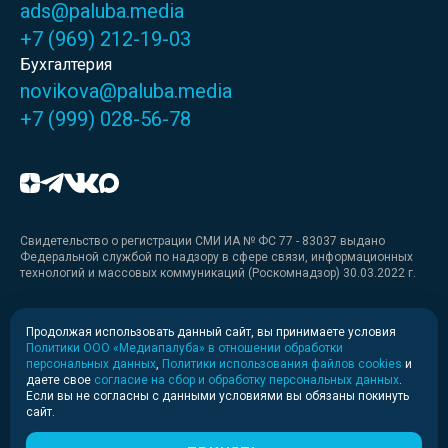
ads@paluba.media
+7 (969) 212-19-03
Бухгалтерия
novikova@paluba.media
+7 (999) 028-56-78
Свидетельство о регистрации СМИ ИА № ФС 77 - 83037 выдано
Федеральной службой по надзору в сфере связи, информационных
технологий и массовых коммуникаций (Роскомнадзор) 30.03.2022 г.
Медиакит
Продолжая использовать данный сайт, вы принимаете условия
Политики ООО «Медиапалуба» в отношении обработки
Медиакит для печати
персональных данных
,
Политики использования файлов cookies
и
даете свое
согласие на сбор и обработку персональных данных
.
Если вы не согласны с данными условиями вы обязаны покинуть
Политика конфиденциальности
сайт.
© 2020-2026 Информационное агентство «Медиапалуба»