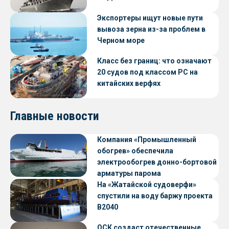
Экспортеры ищут новые пути
вывоза зерна из-за проблем в
Черном море
Класс без границ: что означают
20 судов под классом РС на
китайских верфях
Главные новости
Компания «Промышленный
обогрев» обеспечила
электрообогрев донно-бортовой
арматуры парома
«Петропавловск» проекта CNF22
На «Жатайской судоверфи»
спустили на воду баржу проекта
В2040
ОСК создаст отечественные