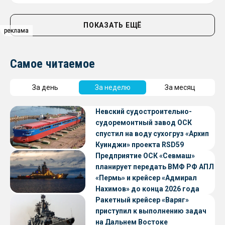
ПОКАЗАТЬ ЕЩЁ
реклама
реклама
Самое читаемое
За день
За неделю
За месяц
Невский судостроительно-
судоремонтный завод ОСК
спустил на воду сухогруз «Архип
Куинджи» проекта RSD59
Предприятие ОСК «Севмаш»
планирует передать ВМФ РФ АПЛ
«Пермь» и крейсер «Адмирал
Нахимов» до конца 2026 года
Ракетный крейсер «Варяг»
приступил к выполнению задач
на Дальнем Востоке