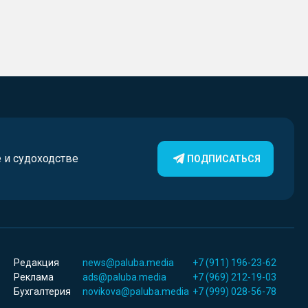
е и судоходстве
ПОДПИСАТЬСЯ
Редакция
news@paluba.media
+7 (911) 196-23-62
Реклама
ads@paluba.media
+7 (969) 212-19-03
Бухгалтерия
novikova@paluba.media
+7 (999) 028-56-78