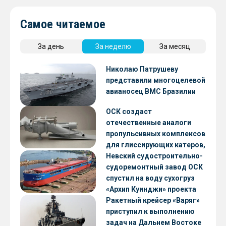
Самое читаемое
За день
За неделю
За месяц
Николаю Патрушеву
представили многоцелевой
авианосец ВМС Бразилии
ОСК создаст
отечественные аналоги
пропульсивных комплексов
для глиссирующих катеров,
скоростных судов и судов с
Невский судостроительно-
малой осадкой
судоремонтный завод ОСК
спустил на воду сухогруз
«Архип Куинджи» проекта
RSD59
Ракетный крейсер «Варяг»
приступил к выполнению
задач на Дальнем Востоке