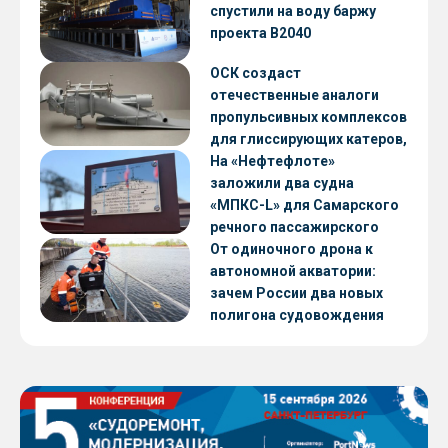
CNF22
спустили на воду баржу
проекта В2040
ОСК создаст
отечественные аналоги
пропульсивных комплексов
для глиссирующих катеров,
скоростных судов и судов с
На «Нефтефлоте»
малой осадкой
заложили два судна
«МПКС-L» для Самарского
речного пассажирского
предприятия
От одиночного дрона к
автономной акватории:
зачем России два новых
полигона судовождения