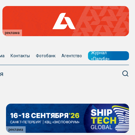
реклама
Журнал
ма
Контакты
Фотобанк
Агентство
«Палуба»
я
реклама