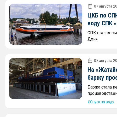
07 августа 20
ЦКБ по СПК
воду СПК 
СПК стал вось
Дон».
07 августа 20
На «Жатай
баржу про
Баржа стала п
производствен
Спуск на воду