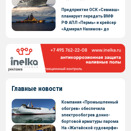
Предприятие ОСК «Севмаш»
планирует передать ВМФ
РФ АПЛ «Пермь» и крейсер
«Адмирал Нахимов» до
конца 2026 года
реклама
Главные новости
Компания «Промышленный
обогрев» обеспечила
электрообогрев донно-
бортовой арматуры парома
«Петропавловск» проекта
На «Жатайской судоверфи»