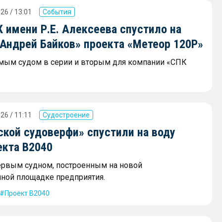
26 / 13:01
События
 имени Р.Е. Алексеева спустило на
«Андрей Байков» проекта «Метеор 120Р»
мым судом в серии и вторым для компании «СПК
26 / 11:11
Судостроение
ской судоверфи» спустили на воду
екта В2040
ервым судном, построенным на новой
ной площадке предприятия.
Проект В2040