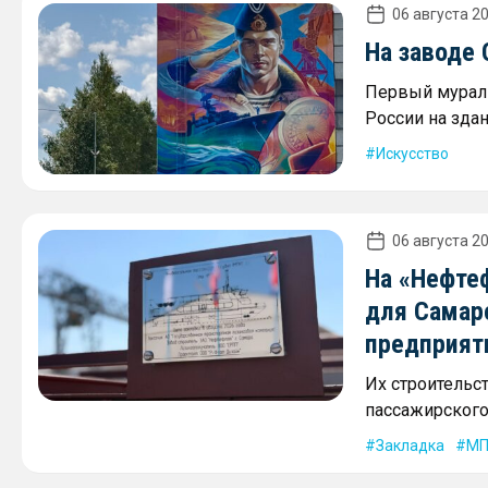
06 августа 20
На заводе
Первый мурал 
России на зда
Искусство
06 августа 20
На «Нефте
для Самар
предприят
Их строительс
пассажирского 
Закладка
МП