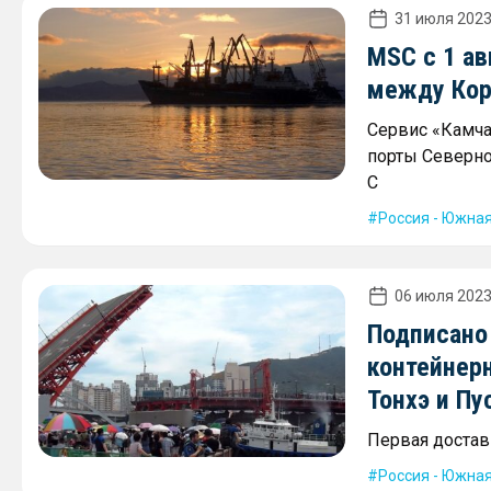
31 июля 2023
MSC с 1 ав
между Кор
Сервис «Камча
порты Северно
С
Россия - Южна
06 июля 2023
Подписано
контейнер
Тонхэ и Пу
Первая доставк
Россия - Южна