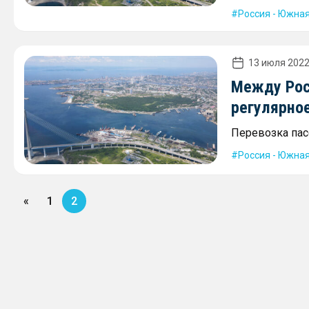
Россия - Южна
13 июля 2022
Между Рос
регулярно
Перевозка пас
Россия - Южна
«
1
2