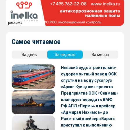
реклама
Самое читаемое
За день
За неделю
За месяц
Невский судостроительно-
судоремонтный завод ОСК
спустил на воду сухогруз
«Архип Куинджи» проекта
RSD59
Предприятие ОСК «Севмаш»
планирует передать ВМФ
РФ АПЛ «Пермь» и крейсер
«Адмирал Нахимов» до
конца 2026 года
Ракетный крейсер «Варяг»
приступил к выполнению