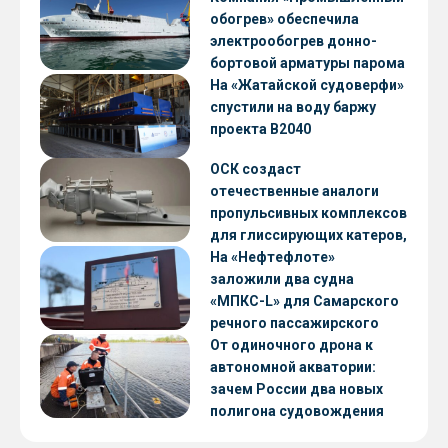
обогрев» обеспечила
электрообогрев донно-
бортовой арматуры парома
«Петропавловск» проекта
На «Жатайской судоверфи»
CNF22
спустили на воду баржу
проекта В2040
ОСК создаст
отечественные аналоги
пропульсивных комплексов
для глиссирующих катеров,
скоростных судов и судов с
На «Нефтефлоте»
малой осадкой
заложили два судна
«МПКС-L» для Самарского
речного пассажирского
предприятия
От одиночного дрона к
автономной акватории:
зачем России два новых
полигона судовождения