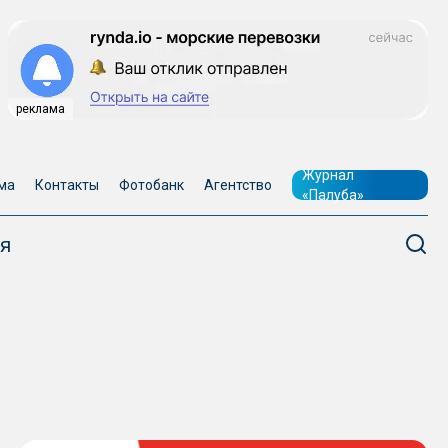
реклама
Журнал
ма
Контакты
Фотобанк
Агентство
«Палуба»
я