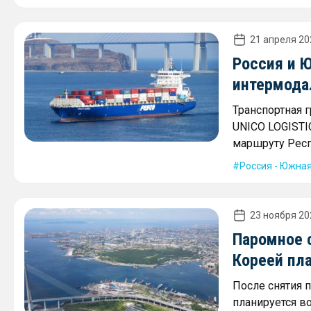
21 апреля 20
Россия и 
интермода
Транспортная 
UNICO LOGISTI
маршруту Респ
Россия - Южна
23 ноября 20
Паромное 
Кореей пл
После снятия 
планируется в