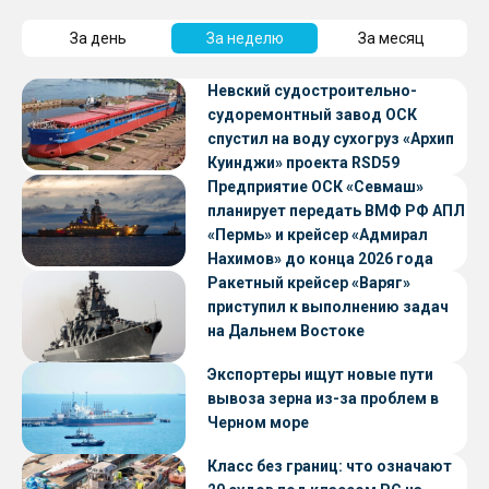
За день
За неделю
За месяц
Невский судостроительно-
судоремонтный завод ОСК
спустил на воду сухогруз «Архип
Куинджи» проекта RSD59
Предприятие ОСК «Севмаш»
планирует передать ВМФ РФ АПЛ
«Пермь» и крейсер «Адмирал
Нахимов» до конца 2026 года
Ракетный крейсер «Варяг»
приступил к выполнению задач
на Дальнем Востоке
Экспортеры ищут новые пути
вывоза зерна из-за проблем в
Черном море
Класс без границ: что означают