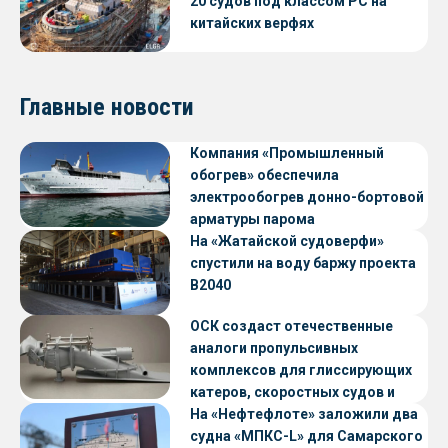
20 судов под классом РС на
китайских верфях
Главные новости
Компания «Промышленный
обогрев» обеспечила
электрообогрев донно-бортовой
арматуры парома
«Петропавловск» проекта CNF22
На «Жатайской судоверфи»
спустили на воду баржу проекта
В2040
ОСК создаст отечественные
аналоги пропульсивных
комплексов для глиссирующих
катеров, скоростных судов и
судов с малой осадкой
На «Нефтефлоте» заложили два
судна «МПКС-L» для Самарского