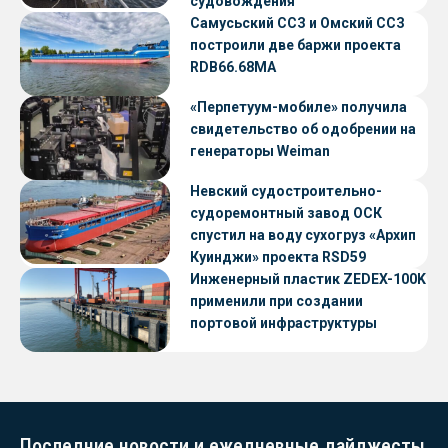
судовождения
Самусьский ССЗ и Омский ССЗ
построили две баржи проекта
RDB66.68МА
«Перпетуум-мобиле» получила
свидетельство об одобрении на
генераторы Weiman
Невский судостроительно-
судоремонтный завод ОСК
спустил на воду сухогруз «Архип
Куинджи» проекта RSD59
Инженерный пластик ZEDEX-100K
применили при создании
портовой инфраструктуры
Последние новости и ежедневные дайджесты