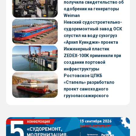
получила свидетельство об
одобрении на генераторы
Weiman
Невский судостроительно-
судоремонтный завод ОСК
спустил на воду сухогруз
«Архип Куинджи» проекта
RSD59
Инженерный пластик
ZEDEX-100K применили при
создании портовой
инфраструктуры
Ростовское ЦПКБ
«Стапель» разработало
проект самоходного
грузопассажирского
парома RDB 56.06 для
Таймырского Долгано-
Ненецкого округа