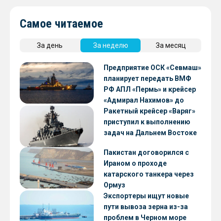
Самое читаемое
За день
За неделю
За месяц
Предприятие ОСК «Севмаш»
планирует передать ВМФ
РФ АПЛ «Пермь» и крейсер
«Адмирал Нахимов» до
конца 2026 года
Ракетный крейсер «Варяг»
приступил к выполнению
задач на Дальнем Востоке
Пакистан договорился с
Ираном о проходе
катарского танкера через
Ормуз
Экспортеры ищут новые
пути вывоза зерна из-за
проблем в Черном море