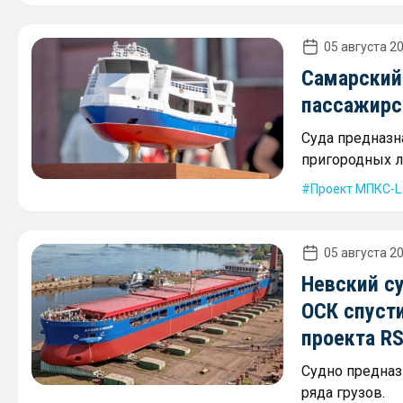
05 августа 20
Самарский
пассажирс
Суда предназн
пригородных л
Проект МПКС-L
05 августа 20
Невский с
ОСК спусти
проекта R
Судно предназ
ряда грузов.