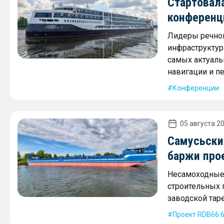
Стартовал
конференц
Лидеры речног
инфраструктур
самых актуаль
навигации и п
Конференции
05 августа 20
Самусьски
баржи про
Несамоходные 
строительных г
заводской таре
Проект RDB66.