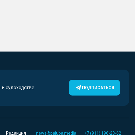
е и судоходстве
ПОДПИСАТЬСЯ
Редакция
news@paluba.media
+7 (911) 196-23-62