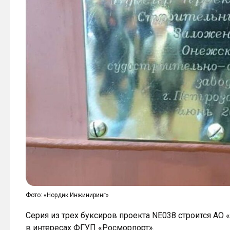
Фото: «Нордик Инжиниринг»
Серия из трех буксиров проекта NE038 строится АО
в интересах ФГУП «Росморпорт».