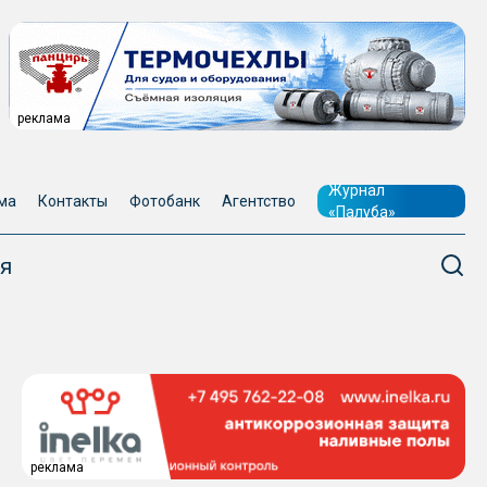
реклама
Журнал
ма
Контакты
Фотобанк
Агентство
«Палуба»
я
реклама