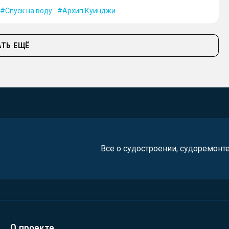
Спуск на воду
Архип Куинджи
ТЬ ЕЩЁ
Все о судостроении, судоремонт
О проекте