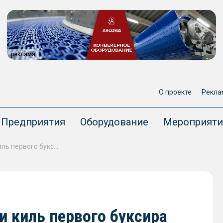
реклама
О проекте
Рекла
Предприятия
Оборудование
Мероприяти
На Онежском ССЗ заложили киль первого буксира проекта NE038
 киль первого буксира