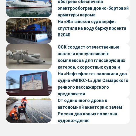
обогрев» обеспечила
электрообогрев донно-бортовой
арматуры парома
«Петропавловск» проекта CNF22
На «Жатайской судоверфи»
спустили на воду баржу проекта
В2040
ОСК создаст отечественные
аналоги пропульсивных
комплексов для глиссирующих
катеров, скоростных судов и
судов с малой осадкой
На «Нефтефлоте» заложили два
судна «МПКС-L» для Самарского
речного пассажирского
предприятия
От одиночного дрона к
автономной акватории: зачем
России два новых полигона
судовождения