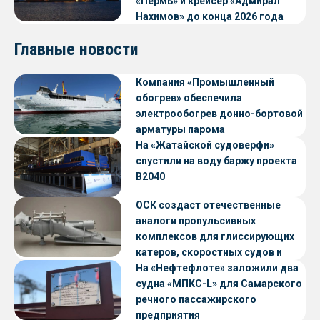
«Пермь» и крейсер «Адмирал
Нахимов» до конца 2026 года
Главные новости
Компания «Промышленный
обогрев» обеспечила
электрообогрев донно-бортовой
арматуры парома
«Петропавловск» проекта CNF22
На «Жатайской судоверфи»
спустили на воду баржу проекта
В2040
ОСК создаст отечественные
аналоги пропульсивных
комплексов для глиссирующих
катеров, скоростных судов и
судов с малой осадкой
На «Нефтефлоте» заложили два
судна «МПКС-L» для Самарского
речного пассажирского
предприятия