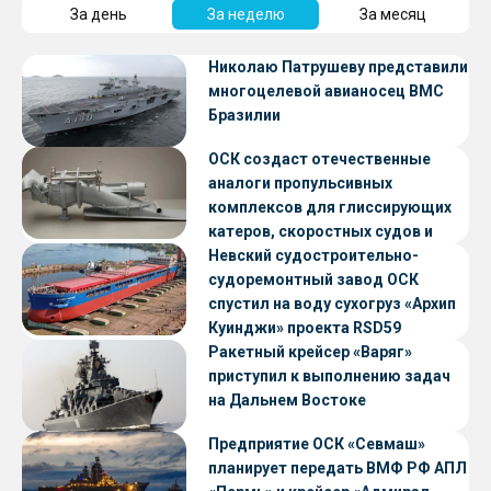
За день
За неделю
За месяц
Николаю Патрушеву представили
многоцелевой авианосец ВМС
Бразилии
ОСК создаст отечественные
аналоги пропульсивных
комплексов для глиссирующих
катеров, скоростных судов и
судов с малой осадкой
Невский судостроительно-
судоремонтный завод ОСК
спустил на воду сухогруз «Архип
Куинджи» проекта RSD59
Ракетный крейсер «Варяг»
приступил к выполнению задач
на Дальнем Востоке
Предприятие ОСК «Севмаш»
планирует передать ВМФ РФ АПЛ