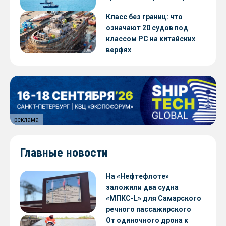
Класс без границ: что
означают 20 судов под
классом РС на китайских
верфях
реклама
Главные новости
На «Нефтефлоте»
заложили два судна
«МПКС-L» для Самарского
речного пассажирского
предприятия
От одиночного дрона к