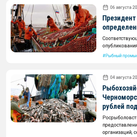
06 августа 20
Президент
определен
Соответствующ
опубликования
Рыбный промы
04 августа 20
Рыбохозяй
Черноморс
рублей по
Росрыболовств
предоставлени
организаций, 