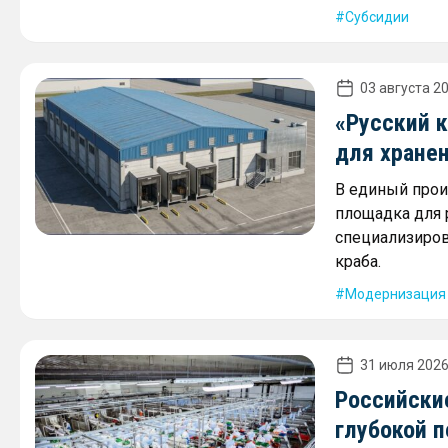
Субсидии
03 августа 20
«Русский 
для хране
В единый прои
площадка для
специализиров
краба.
Модернизация
31 июля 2026
Российски
глубокой 