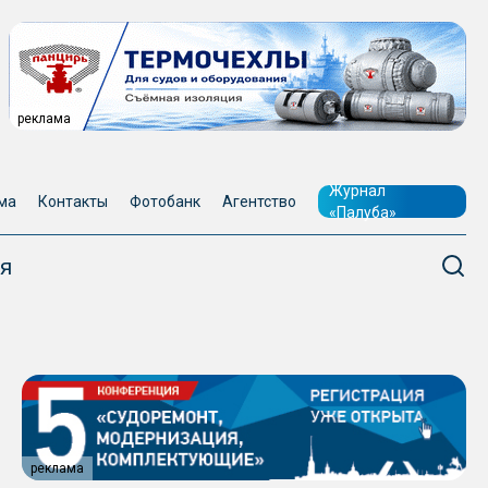
реклама
Журнал
ма
Контакты
Фотобанк
Агентство
«Палуба»
я
реклама