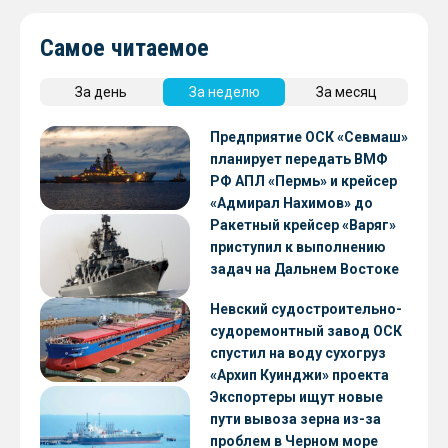
Самое читаемое
За день
За неделю
За месяц
Предприятие ОСК «Севмаш»
планирует передать ВМФ
РФ АПЛ «Пермь» и крейсер
«Адмирал Нахимов» до
конца 2026 года
Ракетный крейсер «Варяг»
приступил к выполнению
задач на Дальнем Востоке
Невский судостроительно-
судоремонтный завод ОСК
спустил на воду сухогруз
«Архип Куинджи» проекта
RSD59
Экспортеры ищут новые
пути вывоза зерна из-за
проблем в Черном море