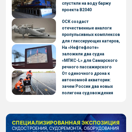
CNF22
спустили на воду баржу
проекта В2040
ОСК создаст
отечественные аналоги
пропульсивных комплексов
для глиссирующих катеров,
скоростных судов и судов с
На «Нефтефлоте»
малой осадкой
заложили два судна
«МПКС-L» для Самарского
речного пассажирского
предприятия
От одиночного дрона к
автономной акватории:
зачем России два новых
полигона судовождения