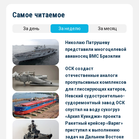
Самое читаемое
За день
За неделю
За месяц
Николаю Патрушеву
представили многоцелевой
авианосец ВМС Бразилии
ОСК создаст
отечественные аналоги
пропульсивных комплексов
для глиссирующих катеров,
скоростных судов и судов с
Невский судостроительно-
малой осадкой
судоремонтный завод ОСК
спустил на воду сухогруз
«Архип Куинджи» проекта
RSD59
Ракетный крейсер «Варяг»
приступил к выполнению
задач на Дальнем Востоке