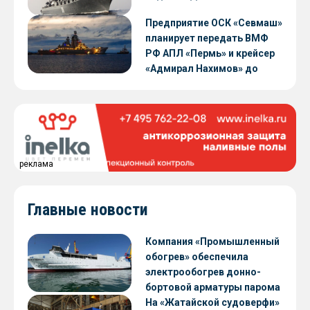
Предприятие ОСК «Севмаш»
планирует передать ВМФ
РФ АПЛ «Пермь» и крейсер
«Адмирал Нахимов» до
конца 2026 года
реклама
Главные новости
Компания «Промышленный
обогрев» обеспечила
электрообогрев донно-
бортовой арматуры парома
«Петропавловск» проекта
На «Жатайской судоверфи»