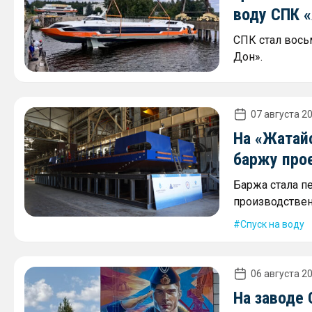
воду СПК 
СПК стал вось
Дон».
07 августа 20
На «Жатай
баржу про
Баржа стала п
производствен
Спуск на воду
06 августа 20
На заводе