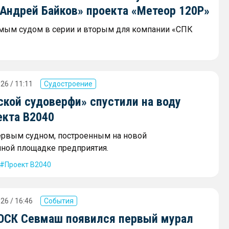
«Андрей Байков» проекта «Метеор 120Р»
мым судом в серии и вторым для компании «СПК
26 / 11:11
Судостроение
ской судоверфи» спустили на воду
екта В2040
ервым судном, построенным на новой
ной площадке предприятия.
Проект В2040
26 / 16:46
События
 ОСК Севмаш появился первый мурал