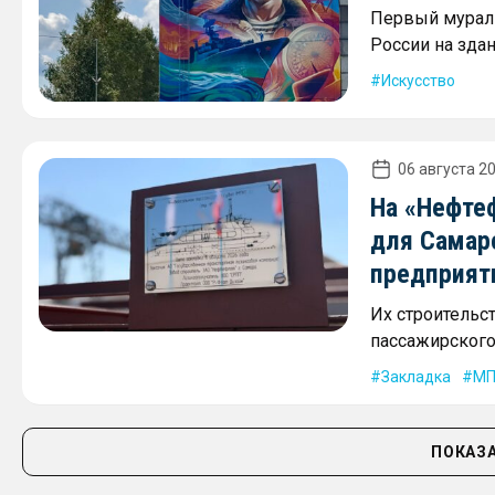
Первый мурал 
России на зда
Искусство
06 августа 20
На «Нефте
для Самар
предприят
Их строительс
пассажирского 
Закладка
МП
ПОКАЗА