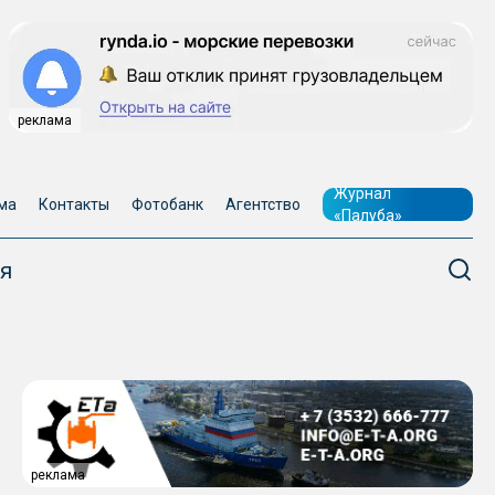
реклама
Журнал
ма
Контакты
Фотобанк
Агентство
«Палуба»
я
реклама