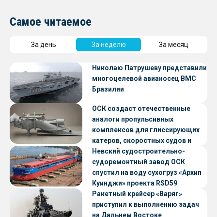
Самое читаемое
За день
За неделю
За месяц
Николаю Патрушеву представили
многоцелевой авианосец ВМС
Бразилии
ОСК создаст отечественные
аналоги пропульсивных
комплексов для глиссирующих
катеров, скоростных судов и
судов с малой осадкой
Невский судостроительно-
судоремонтный завод ОСК
спустил на воду сухогруз «Архип
Куинджи» проекта RSD59
Ракетный крейсер «Варяг»
приступил к выполнению задач
на Дальнем Востоке