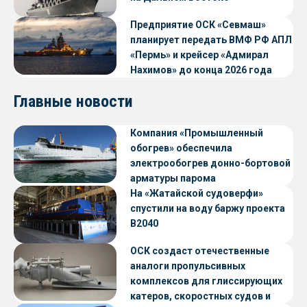
Предприятие ОСК «Севмаш»
планирует передать ВМФ РФ АПЛ
«Пермь» и крейсер «Адмирал
Нахимов» до конца 2026 года
Главные новости
Компания «Промышленный
обогрев» обеспечила
электрообогрев донно-бортовой
арматуры парома
«Петропавловск» проекта CNF22
На «Жатайской судоверфи»
спустили на воду баржу проекта
В2040
ОСК создаст отечественные
аналоги пропульсивных
комплексов для глиссирующих
катеров, скоростных судов и