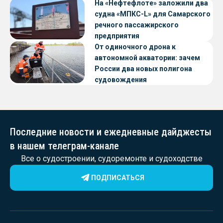
судов с малой осадкой
На «Нефтефлоте» заложили два
судна «МПКС-L» для Самарского
речного пассажирского
предприятия
От одиночного дрона к
автономной акватории: зачем
России два новых полигона
судовождения
Последние новости и ежедневные дайджесты
в нашем телеграм-канале
Все о судостроении, судоремонте и судоходстве
ПОДПИСАТЬСЯ