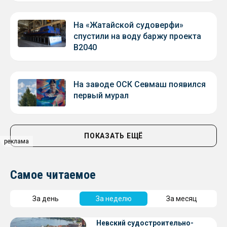
На «Жатайской судоверфи»
спустили на воду баржу проекта
В2040
На заводе ОСК Севмаш появился
первый мурал
ПОКАЗАТЬ ЕЩЁ
реклама
Самое читаемое
За день
За неделю
За месяц
Невский судостроительно-