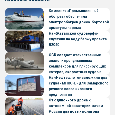
Компания «Промышленный
обогрев» обеспечила
электрообогрев донно-бортовой
арматуры парома
«Петропавловск» проекта CNF22
На «Жатайской судоверфи»
спустили на воду баржу проекта
В2040
ОСК создаст отечественные
аналоги пропульсивных
комплексов для глиссирующих
катеров, скоростных судов и
судов с малой осадкой
На «Нефтефлоте» заложили два
судна «МПКС-L» для Самарского
речного пассажирского
предприятия
От одиночного дрона к
автономной акватории: зачем
России два новых полигона