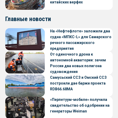
китайских верфях
Главные новости
На «Нефтефлоте» заложили два
судна «МПКС-L» для Самарского
речного пассажирского
предприятия
От одиночного дрона к
автономной акватории: зачем
России два новых полигона
судовождения
Самусьский ССЗ и Омский ССЗ
построили две баржи проекта
RDB66.68МА
«Перпетуум-мобиле» получила
свидетельство об одобрении на
генераторы Weiman