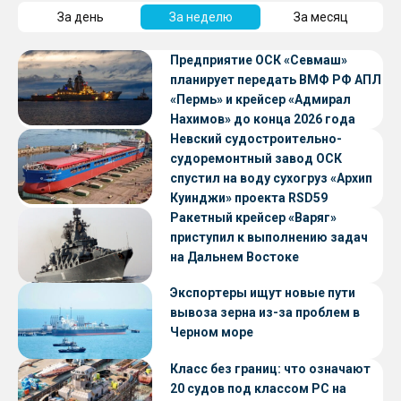
За день
За неделю
За месяц
Предприятие ОСК «Севмаш»
планирует передать ВМФ РФ АПЛ
«Пермь» и крейсер «Адмирал
Нахимов» до конца 2026 года
Невский судостроительно-
судоремонтный завод ОСК
спустил на воду сухогруз «Архип
Куинджи» проекта RSD59
Ракетный крейсер «Варяг»
приступил к выполнению задач
на Дальнем Востоке
Экспортеры ищут новые пути
вывоза зерна из-за проблем в
Черном море
Класс без границ: что означают
20 судов под классом РС на