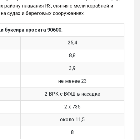
 району плавания R3, снятия с мели кораблей и
 на судах и береговых сооружениях.
 буксира проекта 90600:
25,4
8,8
3,9
не менее 23
2 ВРК с ВФШ в насадке
2 х 735
около 11,5
8