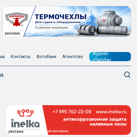
реклама
Журнал
ма
Контакты
Фотобанк
Агентство
«Палуба»
я
реклама