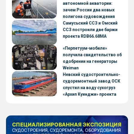
автономной акватории:
зачем России два новых
полигона судовождения
Самусьский ССЗ и Омский
ССЗ построили две баржи
проекта RDB66.68МА
«Перпетуум-мобиле»
получила свидетельство об
одобрении на генераторы
Weiman
Невский судостроительно-
судоремонтный завод ОСК
спустил на воду сухогруз
«Архип Куинджи» проекта
RSD59