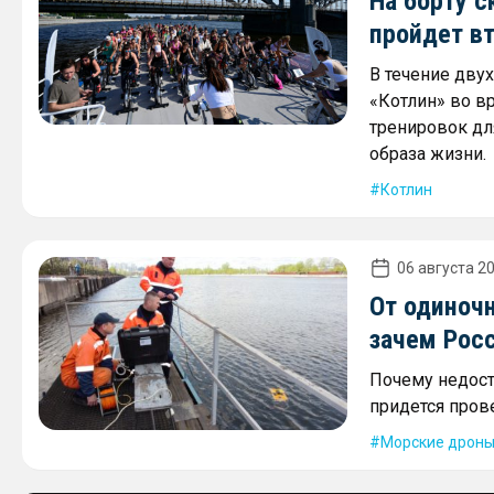
На борту с
пройдет в
В течение дву
«Котлин» во в
тренировок дл
образа жизни.
Котлин
06 августа 20
От одиночн
зачем Рос
Почему недост
придется пров
Морские дрон