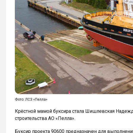
Фото: ЛСЗ «Пелла»
Крёстной мамой буксира стала Шишлевская Надежд
строительства АО «Пелла».
Буксир проекта 90600 предназначен для выполнени