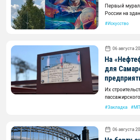
Первый мурал 
России на зда
Искусство
06 августа 20
На «Нефте
для Самар
предприят
Их строительс
пассажирского 
Закладка
МП
06 августа 20