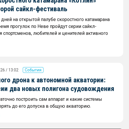
коростного катамарана «Котлин»
торой сайкл-фестиваль
х дней на открытой палубе скоростного катамарана
ремя прогулок по Неве пройдут серии сайкл-
я спортсменов, любителей и ценителей активного
26 / 13:02
События
ого дрона к автономной акватории:
сии два новых полигона судовождения
аточно построить сам аппарат и какие системы
ерять до его допуска в общую акваторию.
ы