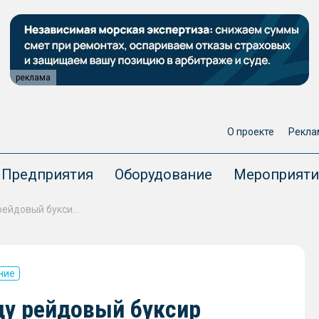
реклама
О проекте
Рекла
Предприятия
Оборудование
Мероприяти
ЛСЗ «Пелла» спустил на воду рейдовый буксир «Ижорец» проекта 90600
ние
ду рейдовый буксир