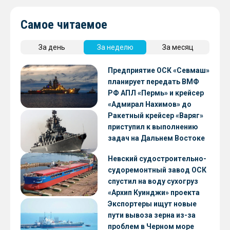
Самое читаемое
За день
За неделю
За месяц
Предприятие ОСК «Севмаш»
планирует передать ВМФ
РФ АПЛ «Пермь» и крейсер
«Адмирал Нахимов» до
конца 2026 года
Ракетный крейсер «Варяг»
приступил к выполнению
задач на Дальнем Востоке
Невский судостроительно-
судоремонтный завод ОСК
спустил на воду сухогруз
«Архип Куинджи» проекта
RSD59
Экспортеры ищут новые
пути вывоза зерна из-за
проблем в Черном море