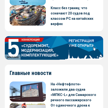
Класс без границ: что
означают 20 судов под
классом РС на китайских
верфях
реклама
Главные новости
На «Нефтефлоте»
заложили два судна
«МПКС-L» для Самарского
речного пассажирского
предприятия
От одиночного дрона к