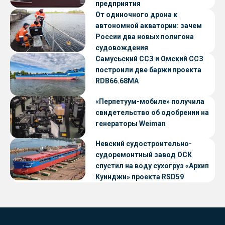
предприятия
От одиночного дрона к
автономной акватории: зачем
России два новых полигона
судовождения
Самусьский ССЗ и Омский ССЗ
построили две баржи проекта
RDB66.68МА
«Перпетуум-мобиле» получила
свидетельство об одобрении на
генераторы Weiman
Невский судостроительно-
судоремонтный завод ОСК
спустил на воду сухогруз «Архип
Куинджи» проекта RSD59