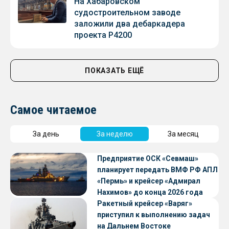
На Хабаровском
судостроительном заводе
заложили два дебаркадера
проекта Р4200
ПОКАЗАТЬ ЕЩЁ
Самое читаемое
За день
За неделю
За месяц
Предприятие ОСК «Севмаш»
планирует передать ВМФ РФ АПЛ
«Пермь» и крейсер «Адмирал
Нахимов» до конца 2026 года
Ракетный крейсер «Варяг»
приступил к выполнению задач
на Дальнем Востоке