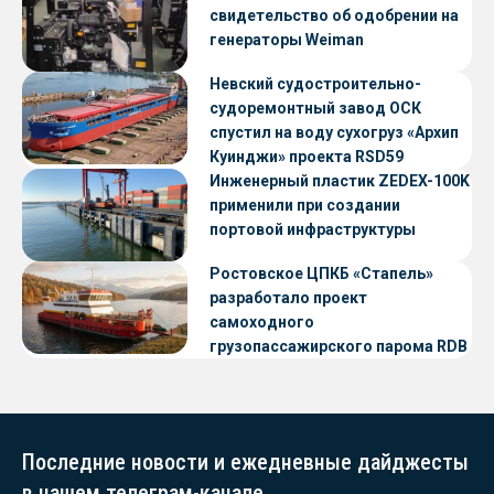
свидетельство об одобрении на
генераторы Weiman
Невский судостроительно-
судоремонтный завод ОСК
спустил на воду сухогруз «Архип
Куинджи» проекта RSD59
Инженерный пластик ZEDEX-100K
применили при создании
портовой инфраструктуры
Ростовское ЦПКБ «Стапель»
разработало проект
самоходного
грузопассажирского парома RDB
56.06 для Таймырского Долгано-
Ненецкого округа
Последние новости и ежедневные дайджесты
в нашем телеграм-канале